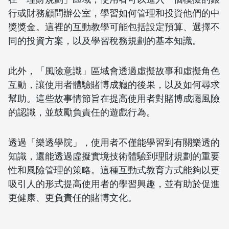
行或財務顧問辦公室，學習如何管理和投資他們的中
獎獎金。這裡的互動教學可能包括設定預算、選擇不
同的投資方案，以及學習稅務規劃的基本知識。
此外，「風險意識」區域會透過虛擬故事和虛擬角色
互動，讓使用者體驗賭博成癮的後果，以及如何尋求
幫助。這些故事情節旨在提高使用者對賭博成癮風險
的認識，並鼓勵負責任的遊戲行為。
透過「樂透學院」，使用者不僅能學習到有關樂透的
知識，還能透過虛擬實境技術體驗到理財規劃的重要
性和風險管理的策略。這種互動式教育方式能夠以更
吸引人的形式提高使用者的學習興趣，並有助於促進
更健康、更負責任的賭博文化。