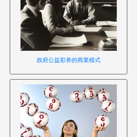
政府公益彩券的商業模式