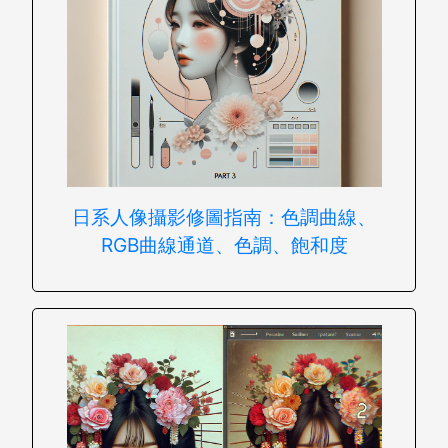
日系人像攝影修圖指南：色調曲線、
RGB曲線通道、色調、飽和度