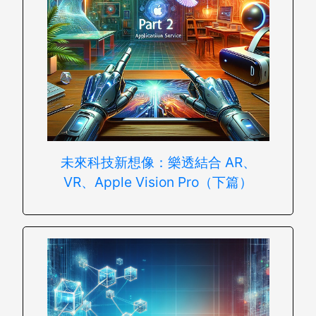
未來科技新想像：樂透結合 AR、
VR、Apple Vision Pro（下篇）