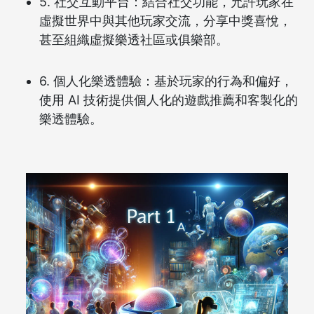
5. 社交互動平台：結合社交功能，允許玩家在
虛擬世界中與其他玩家交流，分享中獎喜悅，
甚至組織虛擬樂透社區或俱樂部。
6. 個人化樂透體驗：基於玩家的行為和偏好，
使用 AI 技術提供個人化的遊戲推薦和客製化的
樂透體驗。