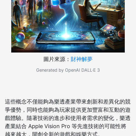
圖片來源：
財神解夢
Generated by OpenAI DALL·E 3
這些概念不僅能夠為樂透產業帶來創新和差異化的競
爭優勢，同時也能夠為玩家提供更加豐富和互動的遊
戲體驗。隨著技術的進步和使用者需求的變化，樂透
產業結合 Apple Vision Pro 等先進技術的可能性將
越來越大，開創全新的遊戲和娛樂方式。