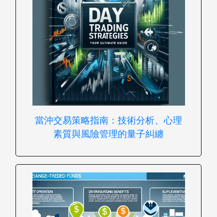
當沖交易策略指南：技術分析、心理
素質與風險管理的量子糾纏