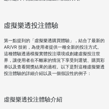
虛擬樂透投注體驗
第一點提到的「虛擬樂透購買體驗」，結合了最新的
AR/VR 技術，為使用者提供一種全新的投注方式。
這種體驗透過模擬實體投注環境或創建虛擬投注世
界，讓使用者在不離家的情況下享受到選號、購買彩
券以及查看開獎結果的過程。以下是對這種虛擬樂透
投注體驗的詳細介紹以及一個假設性的例子：
虛擬樂透投注體驗介紹