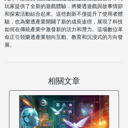
玩家提供了全新的遊戲體驗，將樂透遊戲與故事情節
和探索活動結合起來。這些創新不僅提升了使用者體
驗，也為樂透產業開闢了新的成長途徑，展現了科技
如何在傳統產業中激發新的活力和潛力。這場數位革
命正引領樂透產業朝向互動、教育和沉浸式的方向發
展。
相關文章