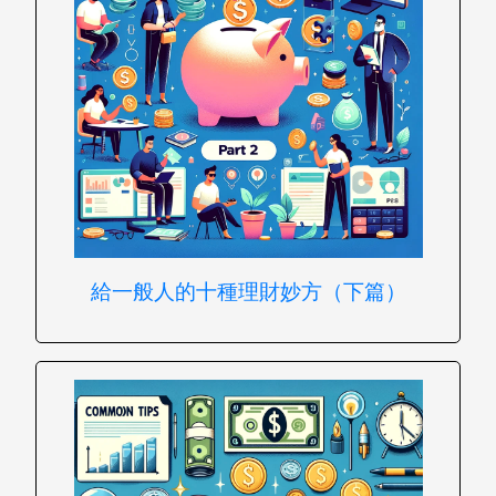
給一般人的十種理財妙方（下篇）