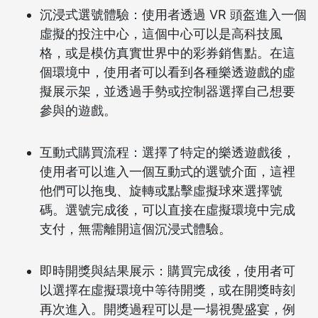
沉浸式選號體驗：使用者透過 VR 頭盔進入一個
虛擬的投注中心，這個中心可以是高科技風
格，或是模仿真實世界中的彩券銷售點。在這
個環境中，使用者可以看到各種樂透遊戲的虛
擬展示架，並透過手勢或控制器選擇自己想要
參與的遊戲。
互動式購買流程：選擇了特定的樂透遊戲後，
使用者可以進入一個互動式的選號介面，這裡
他們可以拖曳、旋轉或點擊虛擬球來選擇號
碼。選號完成後，可以直接在虛擬環境中完成
支付，無需離開這個沉浸式體驗。
即時開獎與結果展示：購買完成後，使用者可
以選擇在虛擬環境中等待開獎，或在開獎時刻
再次進入。開獎過程可以是一場視覺盛宴，例