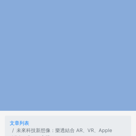
文章列表
未來科技新想像：樂透結合 AR、VR、Apple