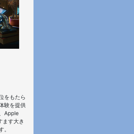
位をもたら
体験を提供
pple
ますます大き
す。