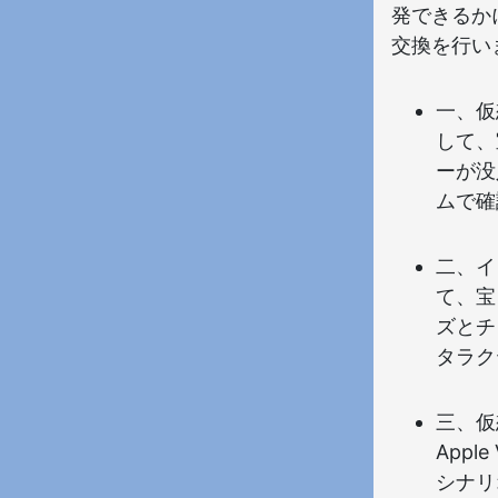
発できるか
交換を行い
一、仮想
して、
ーが没
ムで確
二、イ
て、宝
ズとチ
タラク
三、仮
App
シナリ