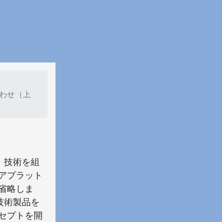
合わせ（上
R）技術を組
アプラット
省略しま
の技術製品を
セプトを開