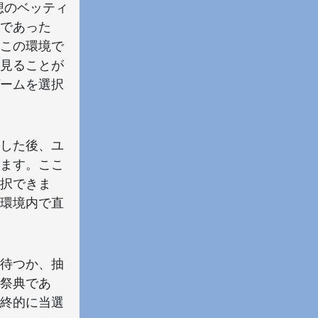
想のベッティ
であった
この環境で
見ることが
ームを選択
した後、ユ
ます。ここ
択できま
環境内で直
待つか、抽
祭典であ
終的に当選