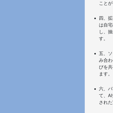
ことが
四、拡
は自宅
し、抽
す。
五、ソ
み合わ
びを共
ます。
六、パ
て、A
された