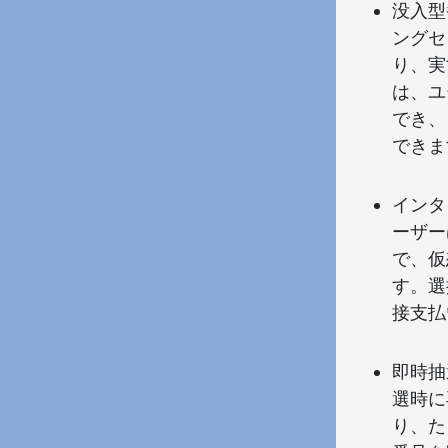
没入型
ングセ
り、実
は、ユ
でき、
できま
インタ
ーザー
で、仮
す。選
接支払
即時抽
選時に
り、た