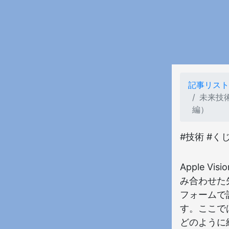
記事リスト
未来技術
編）
#技術 #く
Apple 
み合わせた
フォームで
す。ここでは
どのように