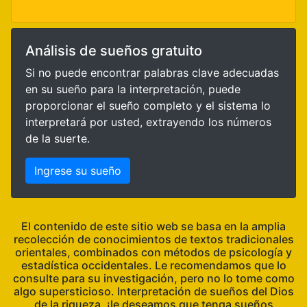
Análisis de sueños gratuito
Si no puede encontrar palabras clave adecuadas
en su sueño para la interpretación, puede
proporcionar el sueño completo y el sistema lo
interpretará por usted, extrayendo los números
de la suerte.
Ingrese su sueño
El contenido de este sitio web se basa en la amplia
recolección de conocimientos de textos tradicionales
orientales, combinados con métodos de psicología y
estadística occidentales. Le recomendamos que lo
consulte para su investigación, pero no lo tome como
algo supersticioso. Interpretación de sueños del Dios
de la riqueza, ¡le deseamos que tenga sueños