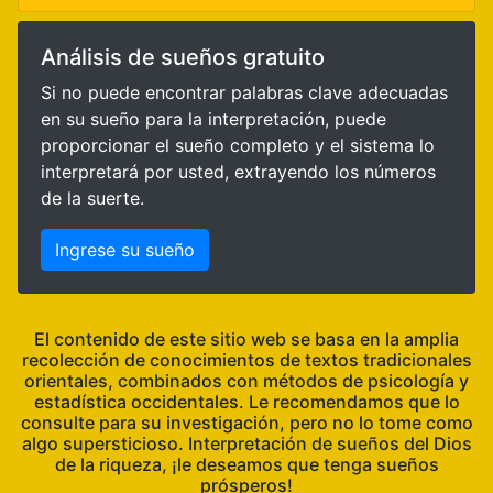
Análisis de sueños gratuito
Si no puede encontrar palabras clave adecuadas
en su sueño para la interpretación, puede
proporcionar el sueño completo y el sistema lo
interpretará por usted, extrayendo los números
de la suerte.
Ingrese su sueño
El contenido de este sitio web se basa en la amplia
recolección de conocimientos de textos tradicionales
orientales, combinados con métodos de psicología y
estadística occidentales. Le recomendamos que lo
consulte para su investigación, pero no lo tome como
algo supersticioso. Interpretación de sueños del Dios
de la riqueza, ¡le deseamos que tenga sueños
prósperos!