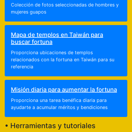
Colección de fotos seleccionadas de hombres y
mujeres guapos
Mapa de templos en Taiwán para
buscar fortuna
Proporciona ubicaciones de templos
relacionados con la fortuna en Taiwán para su
referencia
Misión diaria para aumentar la fortuna
Proporciona una tarea benéfica diaria para
ayudarte a acumular méritos y bendiciones
• Herramientas y tutoriales