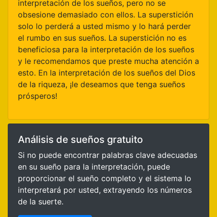
interpretación de los sueños, pero no se
obsesione demasiado con ellos. La superstición
solo lo perderá a usted mismo y lo hará perder
el rumbo en sus sueños. La superstición no es
beneficiosa para la interpretación de los sueños
y le recomendamos que preste mucha atención a
esto. En la interpretación de los sueños del Dios
de la riqueza, ¡le deseamos que tenga sueños
prósperos!
Análisis de sueños gratuito
Si no puede encontrar palabras clave adecuadas
en su sueño para la interpretación, puede
proporcionar el sueño completo y el sistema lo
interpretará por usted, extrayendo los números
de la suerte.