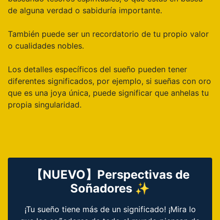
de alguna verdad o sabiduría importante.
También puede ser un recordatorio de tu propio valor
o cualidades nobles.
Los detalles específicos del sueño pueden tener
diferentes significados, por ejemplo, si sueñas con oro
que es una joya única, puede significar que anhelas tu
propia singularidad.
【NUEVO】Perspectivas de
Soñadores ✨
¡Tu sueño tiene más de un significado! ¡Mira lo