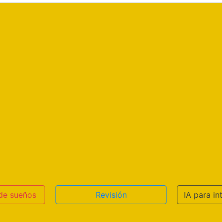
 de sueños
Revisión
IA para in