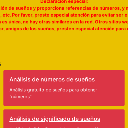
Declaración especial:
tación de sueños y proporciona referencias de números, y 
 etc. Por favor, preste especial atención para evitar ser
a es única, no hay otras similares en la red. Otros sitio
vor, amigos de los sueños, presten especial atención para
s
Análisis de números de sueños
Análisis gratuito de sueños para obtener
"números"
Análisis de significado de sueños