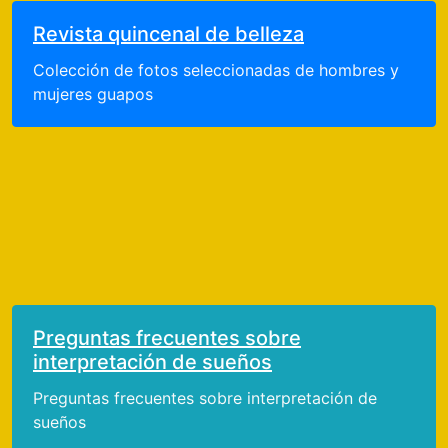
Revista quincenal de belleza
Colección de fotos seleccionadas de hombres y
mujeres guapos
Preguntas frecuentes sobre
interpretación de sueños
Preguntas frecuentes sobre interpretación de
sueños