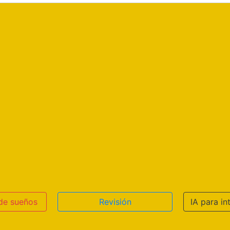
 de sueños
Revisión
IA para in