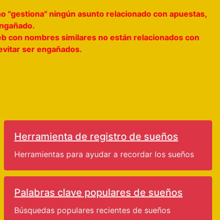
no "gestiona" ningún asunto relacionado con apuestas,
 engañado.
s web con nombres similares no están relacionados con
 evitar ser engañados.
Herramienta de registro de sueños
Herramientas para ayudar a recordar los sueños
Palabras clave populares de sueños
Búsquedas populares recientes de sueños