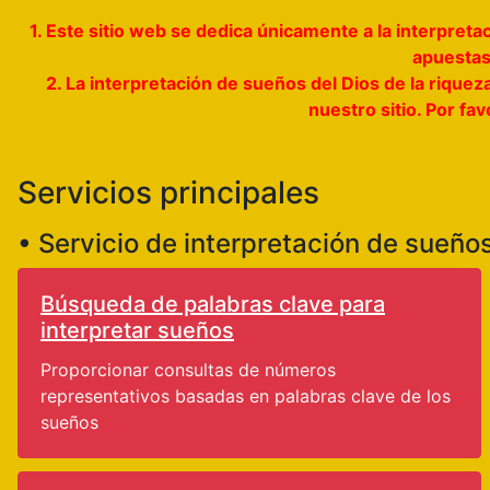
1. Este sitio web se dedica únicamente a la interpre
apuestas,
2. La interpretación de sueños del Dios de la riquez
nuestro sitio. Por fa
Servicios principales
• Servicio de interpretación de sueño
Búsqueda de palabras clave para
interpretar sueños
Proporcionar consultas de números
representativos basadas en palabras clave de los
sueños