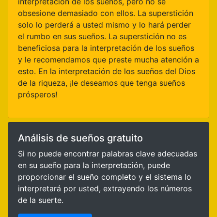
interpretación de los sueños, pero no se
obsesione demasiado con ellos. La superstición
solo lo perderá a usted mismo y lo hará perder
el rumbo en sus sueños. La superstición no es
beneficiosa para la interpretación de los sueños
y le recomendamos que preste mucha atención a
esto. En la interpretación de los sueños del Dios
de la riqueza, ¡le deseamos que tenga sueños
prósperos!
Análisis de sueños gratuito
Si no puede encontrar palabras clave adecuadas
en su sueño para la interpretación, puede
proporcionar el sueño completo y el sistema lo
interpretará por usted, extrayendo los números
de la suerte.