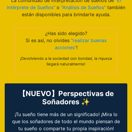
La comunidad de interpretación de sueños de
"El
Intérprete de Sueños"
o
"Análisis de Sueños"
también
están disponibles para brindarte ayuda.
¿Has sido elegido?
Si es así, no olvides
"realizar buenas
acciones"
!
¡Devolviendo a la sociedad con bondad, la riqueza
llegará naturalmente!
【NUEVO】Perspectivas de
Soñadores ✨
¡Tu sueño tiene más de un significado! ¡Mira lo
que los soñadores de todo el mundo piensan de
tu sueño o comparte tu propia inspiración!