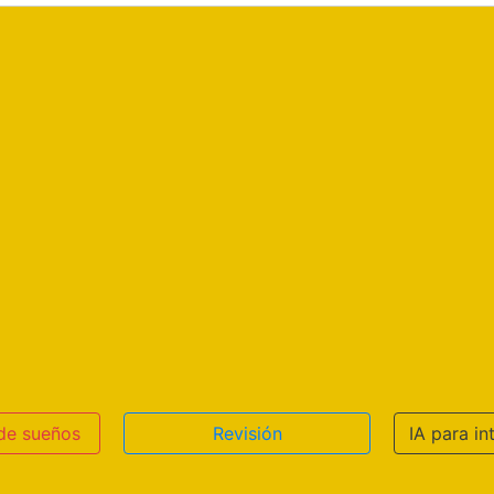
 de sueños
Revisión
IA para in