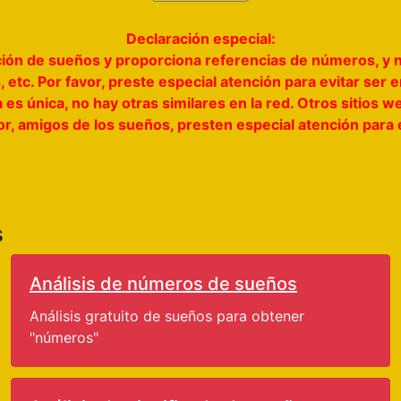
Declaración especial:
tación de sueños y proporciona referencias de números, y 
 etc. Por favor, preste especial atención para evitar ser
a es única, no hay otras similares en la red. Otros sitio
vor, amigos de los sueños, presten especial atención para
s
Análisis de números de sueños
Análisis gratuito de sueños para obtener
"números"