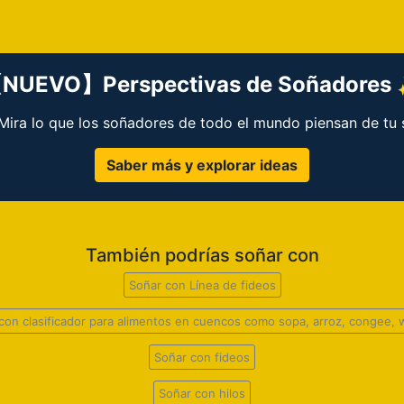
NUEVO】Perspectivas de Soñadores
 ¡Mira lo que los soñadores de todo el mundo piensan de tu 
Saber más y explorar ideas
También podrías soñar con
Soñar con Línea de fideos
con clasificador para alimentos en cuencos como sopa, arroz, congee,
Soñar con fideos
Soñar con hilos