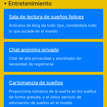
• Entretenimiento
Sala de lectura de sueños felices
Artículos de blog de todo tipo, contándote todo
lo que sucede en el mundo
Chat anónimo privado
Chat de alta privacidad y anonimato sin
necesidad de registrarse
Cartomancia de sueños
Proporciona números de la suerte en los sueños
de forma gratuita, y el único servicio de
adivinación de sueños en el mundo