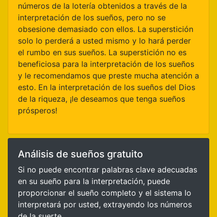
números de la lotería obtenidos a través de la
interpretación de los sueños, pero no se
obsesione demasiado con ellos. La superstición
solo lo perderá a usted mismo y lo hará perder
el rumbo en sus sueños. La superstición no es
beneficiosa para la interpretación de los sueños
y le recomendamos que preste mucha atención a
esto. En la interpretación de los sueños del Dios
de la riqueza, ¡le deseamos que tenga sueños
prósperos!
Análisis de sueños gratuito
Si no puede encontrar palabras clave adecuadas
en su sueño para la interpretación, puede
proporcionar el sueño completo y el sistema lo
interpretará por usted, extrayendo los números
de la suerte.