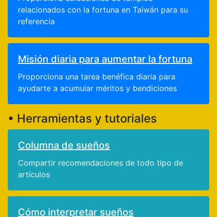
relacionados con la fortuna en Taiwán para su
referencia
Misión diaria para aumentar la fortuna
Proporciona una tarea benéfica diaria para
ayudarte a acumular méritos y bendiciones
• Herramientas y tutoriales
Columna de sueños
Compartir recomendaciones de todo tipo de
artículos
Cómo interpretar sueños