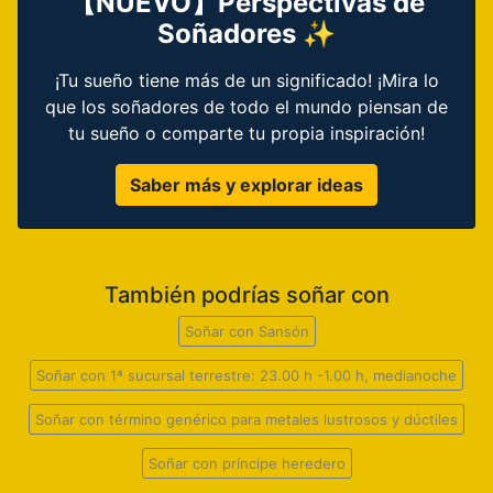
【NUEVO】Perspectivas de
Soñadores ✨
¡Tu sueño tiene más de un significado! ¡Mira lo
que los soñadores de todo el mundo piensan de
tu sueño o comparte tu propia inspiración!
Saber más y explorar ideas
También podrías soñar con
Soñar con Sansón
Soñar con 1ª sucursal terrestre: 23.00 h -1.00 h, medianoche
Soñar con término genérico para metales lustrosos y dúctiles
Soñar con príncipe heredero