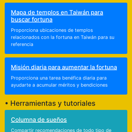
Mapa de templos en Taiwán para
buscar fortuna
Proporciona ubicaciones de templos
relacionados con la fortuna en Taiwán para su
referencia
Misión diaria para aumentar la fortuna
Proporciona una tarea benéfica diaria para
ayudarte a acumular méritos y bendiciones
• Herramientas y tutoriales
Columna de sueños
Compartir recomendaciones de todo tipo de