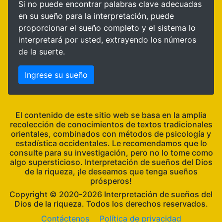
Si no puede encontrar palabras clave adecuadas
en su sueño para la interpretación, puede
proporcionar el sueño completo y el sistema lo
interpretará por usted, extrayendo los números
de la suerte.
Ingrese su sueño
El contenido de este sitio web se basa en la amplia
recolección de conocimientos de textos tradicionales
orientales, combinados con métodos de psicología y
estadística occidentales. Le recomendamos que lo
consulte para su investigación, pero no lo tome como
algo supersticioso. Interpretación de sueños del Dios
de la riqueza, ¡le deseamos que tenga sueños
prósperos!
Copyright ©
Interpretación de sueños del
Dios de la riqueza. Todos los derechos reservados.
Contáctenos
Política de privacidad