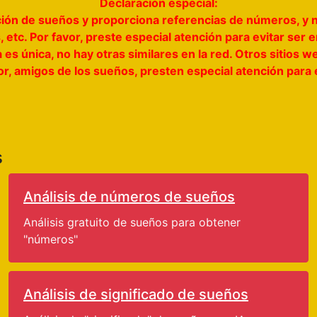
Declaración especial:
tación de sueños y proporciona referencias de números, y 
 etc. Por favor, preste especial atención para evitar ser
a es única, no hay otras similares en la red. Otros sitio
vor, amigos de los sueños, presten especial atención para
s
Análisis de números de sueños
Análisis gratuito de sueños para obtener
"números"
Análisis de significado de sueños