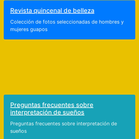
Revista quincenal de belleza
Colección de fotos seleccionadas de hombres y
mujeres guapos
Preguntas frecuentes sobre
interpretación de sueños
Preguntas frecuentes sobre interpretación de
sueños