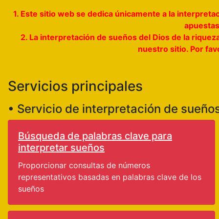
1. Este sitio web se dedica únicamente a la interpre
apuestas,
2. La interpretación de sueños del Dios de la riquez
nuestro sitio. Por fa
Servicios principales
• Servicio de interpretación de sueño
Búsqueda de palabras clave para
interpretar sueños
Proporcionar consultas de números
representativos basadas en palabras clave de los
sueños