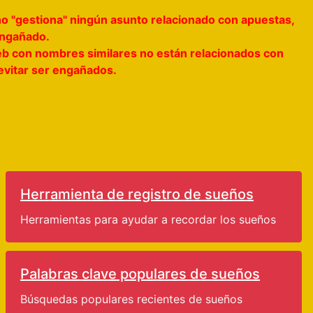
no "gestiona" ningún asunto relacionado con apuestas,
 engañado.
s web con nombres similares no están relacionados con
 evitar ser engañados.
Herramienta de registro de sueños
Herramientas para ayudar a recordar los sueños
Palabras clave populares de sueños
Búsquedas populares recientes de sueños