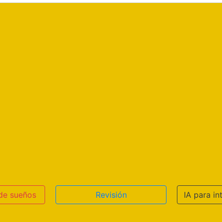
 de sueños
Revisión
IA para in