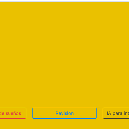
 de sueños
Revisión
IA para in