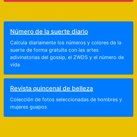
Número de la suerte diario
Calcula diariamente los números y colores de la
suerte de forma gratuita con las artes
adivinatorias del gossip, el ZWDS y el número de
vida
Revista quincenal de belleza
Colección de fotos seleccionadas de hombres y
mujeres guapos