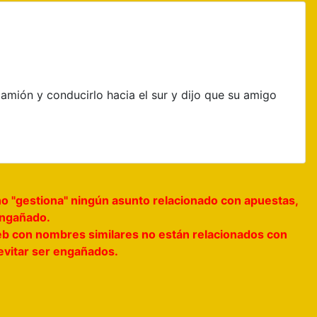
amión y conducirlo hacia el sur y dijo que su amigo
no "gestiona" ningún asunto relacionado con apuestas,
 engañado.
s web con nombres similares no están relacionados con
 evitar ser engañados.