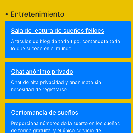
• Entretenimiento
Sala de lectura de sueños felices
Artículos de blog de todo tipo, contándote todo
lo que sucede en el mundo
Chat anónimo privado
Chat de alta privacidad y anonimato sin
necesidad de registrarse
Cartomancia de sueños
Proporciona números de la suerte en los sueños
de forma gratuita, y el único servicio de