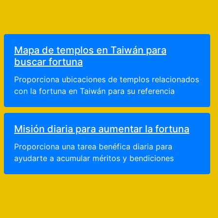
Mapa de templos en Taiwán para
buscar fortuna
Proporciona ubicaciones de templos relacionados
con la fortuna en Taiwán para su referencia
Misión diaria para aumentar la fortuna
Proporciona una tarea benéfica diaria para
ayudarte a acumular méritos y bendiciones