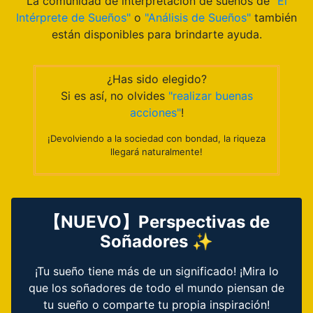
La comunidad de interpretación de sueños de
"El
Intérprete de Sueños"
o
"Análisis de Sueños"
también
están disponibles para brindarte ayuda.
¿Has sido elegido?
Si es así, no olvides
"realizar buenas
acciones"
!
¡Devolviendo a la sociedad con bondad, la riqueza
llegará naturalmente!
【NUEVO】Perspectivas de
Soñadores ✨
¡Tu sueño tiene más de un significado! ¡Mira lo
que los soñadores de todo el mundo piensan de
tu sueño o comparte tu propia inspiración!