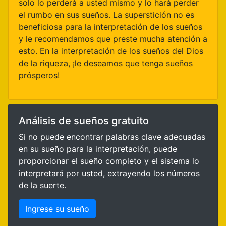
solo lo perderá a usted mismo y lo hará perder
el rumbo en sus sueños. La superstición no es
beneficiosa para la interpretación de los sueños
y le recomendamos que preste mucha atención a
esto. En la interpretación de los sueños del Dios
de la riqueza, ¡le deseamos que tenga sueños
prósperos!
Análisis de sueños gratuito
Si no puede encontrar palabras clave adecuadas
en su sueño para la interpretación, puede
proporcionar el sueño completo y el sistema lo
interpretará por usted, extrayendo los números
de la suerte.
Ingrese su sueño