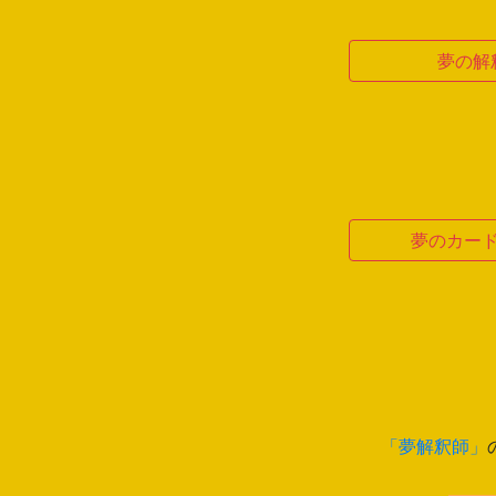
夢の解
夢のカー
「夢解釈師」