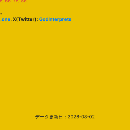
, 66, 76, 86
。
o.one
, X(Twitter):
GodInterprets
データ更新日：2026-08-02