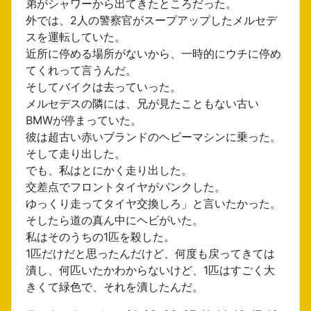
弟がシャワーから出てきたところだった。
外では、2人の警察官がスープアップしたメルセデ
スを運転していた。
近所に停める場所がないから、一時的にウチに停め
てくれって言うんだ。
そしてバイクは去っていった。
メルセデスの隣には、兄が見たこともない古い
BMWが停まっていた。
彼は超古い赤いブランドのヘビーマシンに乗った。
そして走り出した。
でも、私はとにかく走り出した。
交差点でフロントタイヤがパンクした。
ゆっくり走ってタイヤ交換しろ」と言いたかった。
そしたら道の真ん中にヘビがいた。
私はそのうちの1匹を殺した。
1匹だけだと思ったんだけど、何度も戻ってきては
潰し、何匹いたかわからないけど、1匹はすごく大
きくて緑色で、それを潰したんだ。