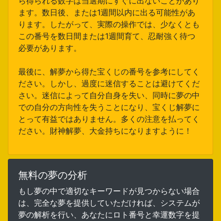
ら得られる数字は当選期にすぐに出ないことがあり
ます。数日後、または1週間以内に出る可能性があ
ります。したがって、実際の操作では、少なくとも
この番号を数日間または1週間育て、忍耐強く待つ
必要があります。
最後に、解夢から得た宝くじの番号を参考にしてく
ださい。しかし、過度に迷信することは避けてくだ
さい。迷信によって自分自身を失い、同時に夢の中
での自分の方向性を失うことになり、宝くじ解夢に
とって有益ではありません。多くの注意を払ってく
ださい。財神解夢、大金持ちになりますように！
無料の夢の分析
もし夢の中で適切なキーワードが見つからない場合
は、完全な夢を提供していただければ、システムが
夢の解析を行い、あなたにロト番号と幸運数字を提