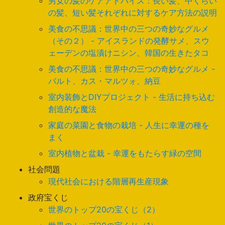
男女の髪のケアアドバイス：長い髪、中くらい
の髪、短い髪それぞれに対するケア方法の説明
美食の不思議：世界中の三つの奇妙なグルメ
（その２） - アイスランドの発酵サメ、スウ
ェーデンの塩漬けニシン、韓国の生きたタコ
美食の不思議：世界中の三つの奇妙なグルメ -
バルト、カス・マルツォ、納豆
室内装飾とDIYプロジェクト - 生活に持ち込む
創造的な魔法
家庭の菜園と食物の栽培 - 人生に幸運の種を
まく
室内植物と盆栽 - 幸運をもたらす緑の空間
社会問題
現代社会における階層再生産現象
政府宝くじ
世界のトップ20の宝くじ（2）