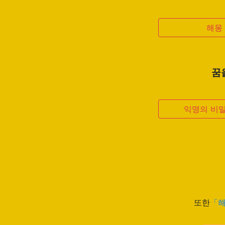
해몽
꿈
익명의 비밀
또한
「