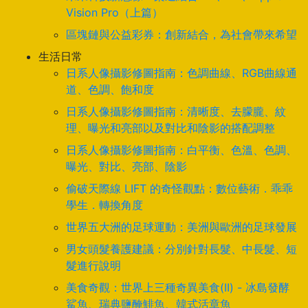
Vision Pro（上篇）
區塊鏈與公益彩券：創新結合，為社會帶來希望
生活日常
日系人像攝影修圖指南：色調曲線、RGB曲線通
道、色調、飽和度
日系人像攝影修圖指南：清晰度、去朦朧、紋
理、曝光和亮部以及對比和陰影的搭配調整
日系人像攝影修圖指南：白平衡、色溫、色調、
曝光、對比、亮部、陰影
偷破天際線 LIFT 的奇怪觀點：數位藝術．乖乖
學生．轉換角度
世界五大洲的足球運動：美洲與歐洲的足球發展
男女頭髮養護建議：分別針對長髮、中長髮、短
髮進行說明
美食奇觀：世界上三種奇異美食(II) - 冰島發酵
鯊魚、瑞典鹽醃鯡魚、韓式活章魚