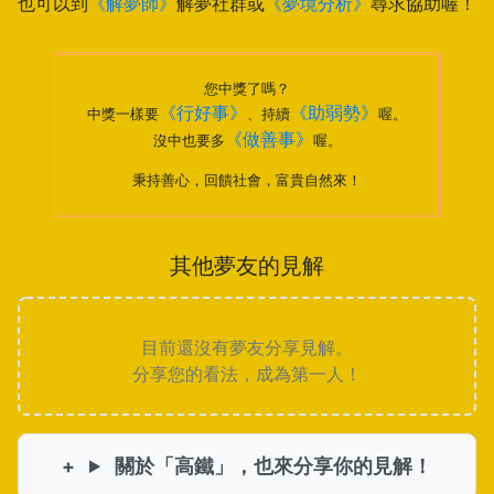
也可以到
《解夢師》
解夢社群或
《夢境分析》
尋求協助喔！
您中獎了嗎？
《行好事》
《助弱勢》
中獎一樣要
、持續
喔。
《做善事》
沒中也要多
喔。
秉持善心，回饋社會，富貴自然來！
其他夢友的見解
目前還沒有夢友分享見解。
分享您的看法，成為第一人！
關於「高鐵」，也來分享你的見解！