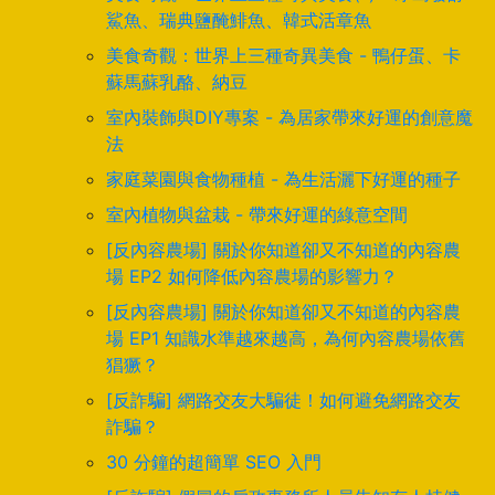
鯊魚、瑞典鹽醃鯡魚、韓式活章魚
美食奇觀：世界上三種奇異美食 - 鴨仔蛋、卡
蘇馬蘇乳酪、納豆
室內裝飾與DIY專案 - 為居家帶來好運的創意魔
法
家庭菜園與食物種植 - 為生活灑下好運的種子
室內植物與盆栽 - 帶來好運的綠意空間
[反內容農場] 關於你知道卻又不知道的內容農
場 EP2 如何降低內容農場的影響力？
[反內容農場] 關於你知道卻又不知道的內容農
場 EP1 知識水準越來越高，為何內容農場依舊
猖獗？
[反詐騙] 網路交友大騙徒！如何避免網路交友
詐騙？
30 分鐘的超簡單 SEO 入門