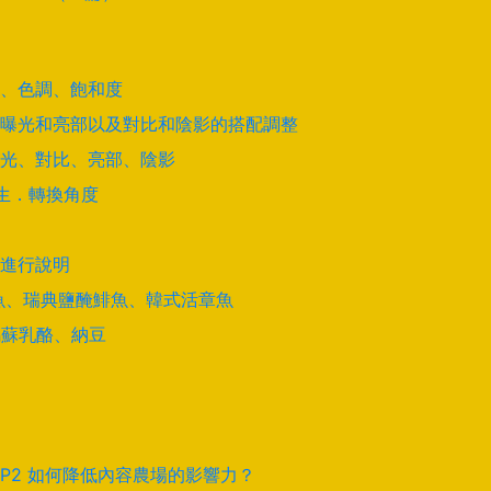
道、色調、飽和度
曝光和亮部以及對比和陰影的搭配調整
光、對比、亮部、陰影
學生．轉換角度
進行說明
酵鯊魚、瑞典鹽醃鯡魚、韓式活章魚
馬蘇乳酪、納豆
EP2 如何降低內容農場的影響力？