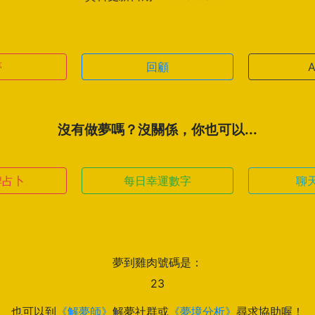
夢
回顧
沒有做夢嗎？沒關係，你也可以...
牌占卜
每日幸運數字
聊
夢到雞肉號碼是：
23
也可以到
《解夢師》
解夢社群或
《夢境分析》
尋求協助喔！