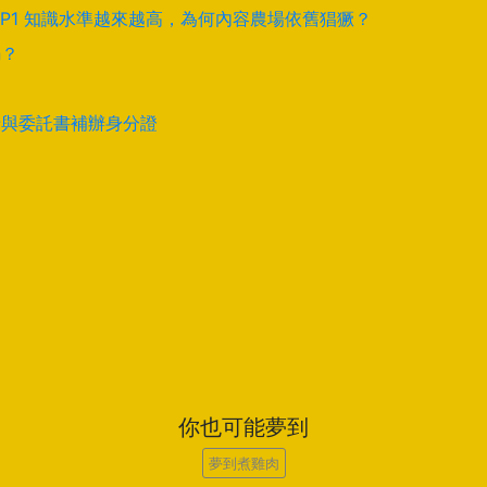
EP1 知識水準越來越高，為何內容農場依舊猖獗？
騙？
卡與委託書補辦身分證
你也可能夢到
夢到煮雞肉