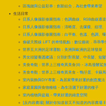
區塊鏈與公益彩券：創新結合，為社會帶來希望
生活日常
日系人像攝影修圖指南：色調曲線、RGB曲線通
日系人像攝影修圖指南：清晰度、去朦朧、紋理、
日系人像攝影修圖指南：白平衡、色溫、色調、曝
偷破天際線 LIFT 的奇怪觀點：數位藝術．乖乖
世界五大洲的足球運動：美洲與歐洲的足球發展
男女頭髮養護建議：分別針對長髮、中長髮、短髮
美食奇觀：世界上三種奇異美食(II) - 冰島發
美食奇觀：世界上三種奇異美食 - 鴨仔蛋、卡蘇
室內裝飾與DIY專案 - 為居家帶來好運的創意魔法
家庭菜園與食物種植 - 為生活灑下好運的種子
室內植物與盆栽 - 帶來好運的綠意空間
[反內容農場] 關於你知道卻又不知道的內容農場 