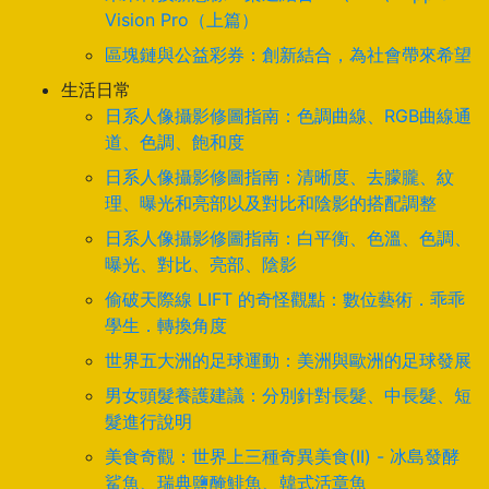
Vision Pro（上篇）
區塊鏈與公益彩券：創新結合，為社會帶來希望
生活日常
日系人像攝影修圖指南：色調曲線、RGB曲線通
道、色調、飽和度
日系人像攝影修圖指南：清晰度、去朦朧、紋
理、曝光和亮部以及對比和陰影的搭配調整
日系人像攝影修圖指南：白平衡、色溫、色調、
曝光、對比、亮部、陰影
偷破天際線 LIFT 的奇怪觀點：數位藝術．乖乖
學生．轉換角度
世界五大洲的足球運動：美洲與歐洲的足球發展
男女頭髮養護建議：分別針對長髮、中長髮、短
髮進行說明
美食奇觀：世界上三種奇異美食(II) - 冰島發酵
鯊魚、瑞典鹽醃鯡魚、韓式活章魚