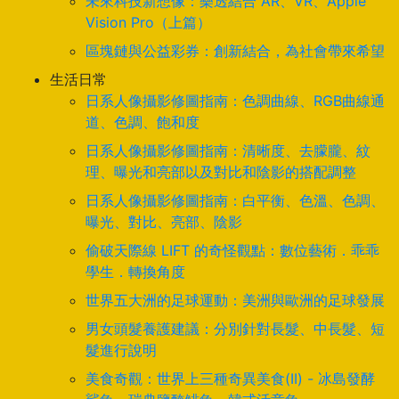
未來科技新想像：樂透結合 AR、VR、Apple
Vision Pro（上篇）
區塊鏈與公益彩券：創新結合，為社會帶來希望
生活日常
日系人像攝影修圖指南：色調曲線、RGB曲線通
道、色調、飽和度
日系人像攝影修圖指南：清晰度、去朦朧、紋
理、曝光和亮部以及對比和陰影的搭配調整
日系人像攝影修圖指南：白平衡、色溫、色調、
曝光、對比、亮部、陰影
偷破天際線 LIFT 的奇怪觀點：數位藝術．乖乖
學生．轉換角度
世界五大洲的足球運動：美洲與歐洲的足球發展
男女頭髮養護建議：分別針對長髮、中長髮、短
髮進行說明
美食奇觀：世界上三種奇異美食(II) - 冰島發酵