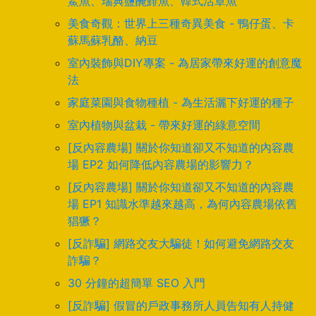
鯊魚、瑞典鹽醃鯡魚、韓式活章魚
美食奇觀：世界上三種奇異美食 - 鴨仔蛋、卡
蘇馬蘇乳酪、納豆
室內裝飾與DIY專案 - 為居家帶來好運的創意魔
法
家庭菜園與食物種植 - 為生活灑下好運的種子
室內植物與盆栽 - 帶來好運的綠意空間
[反內容農場] 關於你知道卻又不知道的內容農
場 EP2 如何降低內容農場的影響力？
[反內容農場] 關於你知道卻又不知道的內容農
場 EP1 知識水準越來越高，為何內容農場依舊
猖獗？
[反詐騙] 網路交友大騙徒！如何避免網路交友
詐騙？
30 分鐘的超簡單 SEO 入門
[反詐騙] 假冒的戶政事務所人員告知有人持健