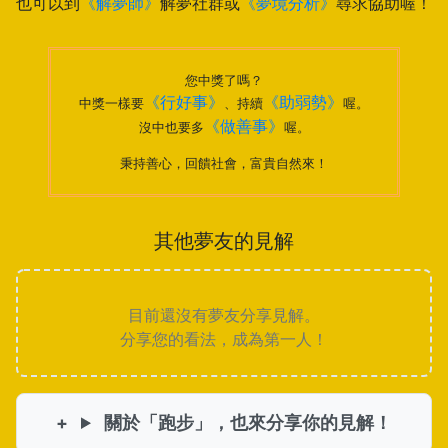
也可以到
《解夢師》
解夢社群或
《夢境分析》
尋求協助喔！
您中獎了嗎？
《行好事》
《助弱勢》
中獎一樣要
、持續
喔。
《做善事》
沒中也要多
喔。
秉持善心，回饋社會，富貴自然來！
其他夢友的見解
目前還沒有夢友分享見解。
分享您的看法，成為第一人！
關於「跑步」，也來分享你的見解！