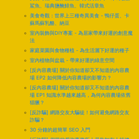
鯊魚、瑞典鹽醃鯡魚、韓式活章魚
美食奇觀：世界上三種奇異美食 - 鴨仔蛋、卡
蘇馬蘇乳酪、納豆
室內裝飾與DIY專案 - 為居家帶來好運的創意魔
法
家庭菜園與食物種植 - 為生活灑下好運的種子
室內植物與盆栽 - 帶來好運的綠意空間
[反內容農場] 關於你知道卻又不知道的內容農
場 EP2 如何降低內容農場的影響力？
[反內容農場] 關於你知道卻又不知道的內容農
場 EP1 知識水準越來越高，為何內容農場依舊
猖獗？
[反詐騙] 網路交友大騙徒！如何避免網路交友
詐騙？
30 分鐘的超簡單 SEO 入門