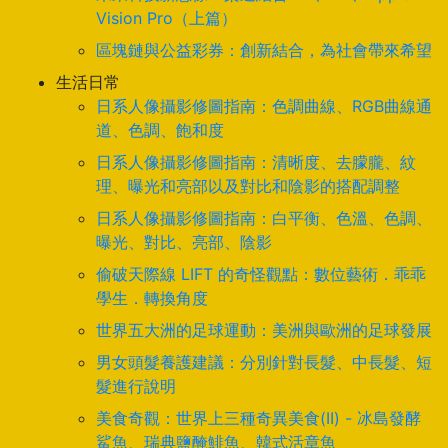
Vision Pro（上篇）
區塊鏈與公益彩券：創新結合，為社會帶來希望
生活日常
日系人像攝影修圖指南：色調曲線、RGB曲線通
道、色調、飽和度
日系人像攝影修圖指南：清晰度、去朦朧、紋
理、曝光和亮部以及對比和陰影的搭配調整
日系人像攝影修圖指南：白平衡、色溫、色調、
曝光、對比、亮部、陰影
偷破天際線 LIFT 的奇怪觀點：數位藝術．乖乖
學生．轉換角度
世界五大洲的足球運動：美洲與歐洲的足球發展
男女頭髮養護建議：分別針對長髮、中長髮、短
髮進行說明
美食奇觀：世界上三種奇異美食(II) - 冰島發酵
鯊魚、瑞典鹽醃鯡魚、韓式活章魚