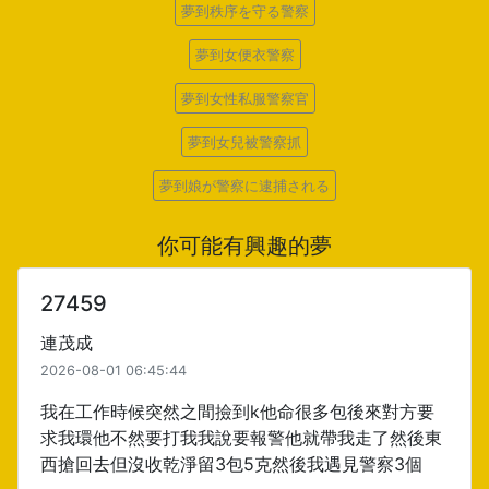
夢到秩序を守る警察
夢到女便衣警察
夢到女性私服警察官
夢到女兒被警察抓
夢到娘が警察に逮捕される
你可能有興趣的夢
27459
連茂成
2026-08-01 06:45:44
我在工作時候突然之間撿到k他命很多包後來對方要
求我環他不然要打我我說要報警他就帶我走了然後東
西搶回去但沒收乾淨留3包5克然後我遇見警察3個