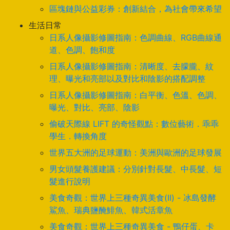
區塊鏈與公益彩券：創新結合，為社會帶來希望
生活日常
日系人像攝影修圖指南：色調曲線、RGB曲線通
道、色調、飽和度
日系人像攝影修圖指南：清晰度、去朦朧、紋
理、曝光和亮部以及對比和陰影的搭配調整
日系人像攝影修圖指南：白平衡、色溫、色調、
曝光、對比、亮部、陰影
偷破天際線 LIFT 的奇怪觀點：數位藝術．乖乖
學生．轉換角度
世界五大洲的足球運動：美洲與歐洲的足球發展
男女頭髮養護建議：分別針對長髮、中長髮、短
髮進行說明
美食奇觀：世界上三種奇異美食(II) - 冰島發酵
鯊魚、瑞典鹽醃鯡魚、韓式活章魚
美食奇觀：世界上三種奇異美食 - 鴨仔蛋、卡