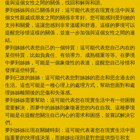
復與這個女性之間的關係，找回和解與和諧。
夢到姊姊與自己關係良好：這可能代表您在現實生活中與某
個女性親戚或朋友之間的關係非常好。您可能感到受到她的
支持和關愛，這讓您感到非常溫暖和舒適。這樣的夢境可以
提醒您珍惜這樣的關係，並進一步加強與這個女性之間的連
結。
夢到姊姊代表您自己的一個特質：這可能代表您自己內在的
某些特質，比如負責任、有領導力、成熟穩重等等。在夢境
中夢到姊姊，可能是一個象徵性的表達，提醒您自己珍惜和
發揮這些特質。
夢到已故的姊姊：這可能代表您對姊姊的思念和思念過去的
生活。這也可能是一種心理上的處理方式，幫助您面對和處
理姊姊離開後的悲傷和失落感。
夢到姊姊需要幫助：這可能代表您在現實生活中有一些困難
需要解決，而夢中的姊姊則象徵著您的內在自我。這種夢境
可能是在提醒您關注自己內心的需求和困惑，並嘗試解決它
們。
夢到姊姊出現在關鍵時刻：這可能代表著您在現實生活中面
臨重要的抉擇或決策，而姊姊出現則是對您提供指引和支