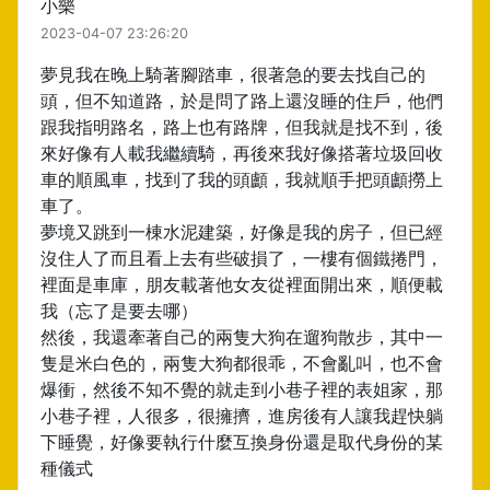
小樂
2023-04-07 23:26:20
夢見我在晚上騎著腳踏車，很著急的要去找自己的
頭，但不知道路，於是問了路上還沒睡的住戶，他們
跟我指明路名，路上也有路牌，但我就是找不到，後
來好像有人載我繼續騎，再後來我好像搭著垃圾回收
車的順風車，找到了我的頭顱，我就順手把頭顱撈上
車了。
夢境又跳到一棟水泥建築，好像是我的房子，但已經
沒住人了而且看上去有些破損了，一樓有個鐵捲門，
裡面是車庫，朋友載著他女友從裡面開出來，順便載
我（忘了是要去哪）
然後，我還牽著自己的兩隻大狗在遛狗散步，其中一
隻是米白色的，兩隻大狗都很乖，不會亂叫，也不會
爆衝，然後不知不覺的就走到小巷子裡的表姐家，那
小巷子裡，人很多，很擁擠，進房後有人讓我趕快躺
下睡覺，好像要執行什麼互換身份還是取代身份的某
種儀式