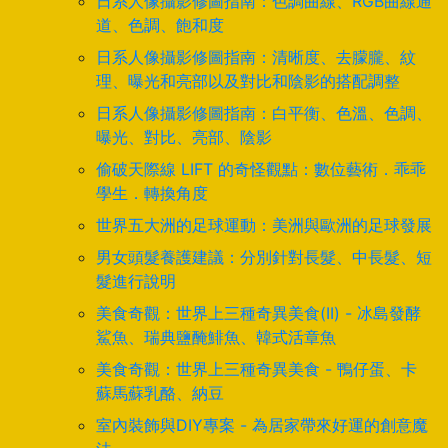
日系人像攝影修圖指南：色調曲線、RGB曲線通
道、色調、飽和度
日系人像攝影修圖指南：清晰度、去朦朧、紋
理、曝光和亮部以及對比和陰影的搭配調整
日系人像攝影修圖指南：白平衡、色溫、色調、
曝光、對比、亮部、陰影
偷破天際線 LIFT 的奇怪觀點：數位藝術．乖乖
學生．轉換角度
世界五大洲的足球運動：美洲與歐洲的足球發展
男女頭髮養護建議：分別針對長髮、中長髮、短
髮進行說明
美食奇觀：世界上三種奇異美食(II) - 冰島發酵
鯊魚、瑞典鹽醃鯡魚、韓式活章魚
美食奇觀：世界上三種奇異美食 - 鴨仔蛋、卡
蘇馬蘇乳酪、納豆
室內裝飾與DIY專案 - 為居家帶來好運的創意魔