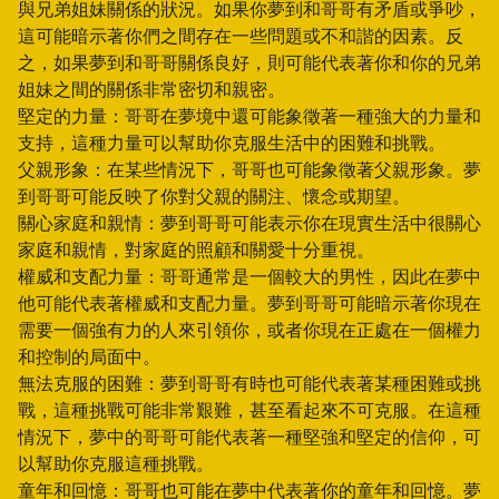
與兄弟姐妹關係的狀況。如果你夢到和哥哥有矛盾或爭吵，
這可能暗示著你們之間存在一些問題或不和諧的因素。反
之，如果夢到和哥哥關係良好，則可能代表著你和你的兄弟
姐妹之間的關係非常密切和親密。
堅定的力量：哥哥在夢境中還可能象徵著一種強大的力量和
支持，這種力量可以幫助你克服生活中的困難和挑戰。
父親形象：在某些情況下，哥哥也可能象徵著父親形象。夢
到哥哥可能反映了你對父親的關注、懷念或期望。
關心家庭和親情：夢到哥哥可能表示你在現實生活中很關心
家庭和親情，對家庭的照顧和關愛十分重視。
權威和支配力量：哥哥通常是一個較大的男性，因此在夢中
他可能代表著權威和支配力量。夢到哥哥可能暗示著你現在
需要一個強有力的人來引領你，或者你現在正處在一個權力
和控制的局面中。
無法克服的困難：夢到哥哥有時也可能代表著某種困難或挑
戰，這種挑戰可能非常艱難，甚至看起來不可克服。在這種
情況下，夢中的哥哥可能代表著一種堅強和堅定的信仰，可
以幫助你克服這種挑戰。
童年和回憶：哥哥也可能在夢中代表著你的童年和回憶。夢