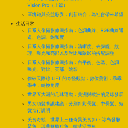
Vision Pro（上篇）
區塊鏈與公益彩券：創新結合，為社會帶來希望
生活日常
日系人像攝影修圖指南：色調曲線、RGB曲線通
道、色調、飽和度
日系人像攝影修圖指南：清晰度、去朦朧、紋
理、曝光和亮部以及對比和陰影的搭配調整
日系人像攝影修圖指南：白平衡、色溫、色調、
曝光、對比、亮部、陰影
偷破天際線 LIFT 的奇怪觀點：數位藝術．乖乖
學生．轉換角度
世界五大洲的足球運動：美洲與歐洲的足球發展
男女頭髮養護建議：分別針對長髮、中長髮、短
髮進行說明
美食奇觀：世界上三種奇異美食(II) - 冰島發酵
鯊魚、瑞典鹽醃鯡魚、韓式活章魚