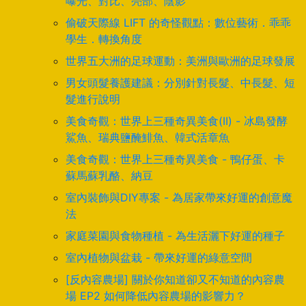
曝光、對比、亮部、陰影
偷破天際線 LIFT 的奇怪觀點：數位藝術．乖乖
學生．轉換角度
世界五大洲的足球運動：美洲與歐洲的足球發展
男女頭髮養護建議：分別針對長髮、中長髮、短
髮進行說明
美食奇觀：世界上三種奇異美食(II) - 冰島發酵
鯊魚、瑞典鹽醃鯡魚、韓式活章魚
美食奇觀：世界上三種奇異美食 - 鴨仔蛋、卡
蘇馬蘇乳酪、納豆
室內裝飾與DIY專案 - 為居家帶來好運的創意魔
法
家庭菜園與食物種植 - 為生活灑下好運的種子
室內植物與盆栽 - 帶來好運的綠意空間
[反內容農場] 關於你知道卻又不知道的內容農
場 EP2 如何降低內容農場的影響力？