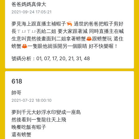
爸爸媽媽真偉大
2021-09-24 17:05:21
夢見海上跟直播主補蝦子🦐 過世的爸爸把蝦子剪好
長ㄒㄩㄒㄩ丟給二姐 要大家跟著減 同時直播主在喊
生意叫賣然後畫面到二姐拿著螃蟹🦀️跟螃蟹玩 遮住
螃蟹🦀️一隻眼他就張開另一個眼睛 好不快樂喔！
號碼分析：01, 07, 17, 20, 21, 31, 48
618
帥哥
2021-07-22 18:00:10
夢到千元大鈔浮水印變成一座島
然後看到一隻龍往天上飛
晚餐吃飯有蝦子
還有螃蟹