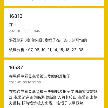
16812
阿一
2025-01-15 18:07:45
夢裡夢到3隻蜘蛛跟3隻蝦子在打架，超可怕的
號碼分析：07, 08, 10, 11, 14, 15, 18, 22, 38
16587
在馬通中看見龜鱉被三隻蟾蜍及蝦子
2025-01-06 16:52:56
在馬通中看見龜鱉被三隻蟾蜍及蝦子要將龜鱉拔離龜
殼 龜鱉縮進龜殼躲避 蟾蜍衝入將其咬出 龜鱉衝出極
力反抗 頓時蟾蜍後方出現一堆蝦子攻擊龜鱉