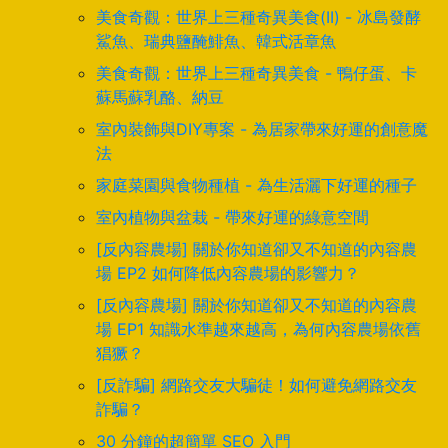
美食奇觀：世界上三種奇異美食(II) - 冰島發酵
鯊魚、瑞典鹽醃鯡魚、韓式活章魚
美食奇觀：世界上三種奇異美食 - 鴨仔蛋、卡
蘇馬蘇乳酪、納豆
室內裝飾與DIY專案 - 為居家帶來好運的創意魔
法
家庭菜園與食物種植 - 為生活灑下好運的種子
室內植物與盆栽 - 帶來好運的綠意空間
[反內容農場] 關於你知道卻又不知道的內容農
場 EP2 如何降低內容農場的影響力？
[反內容農場] 關於你知道卻又不知道的內容農
場 EP1 知識水準越來越高，為何內容農場依舊
猖獗？
[反詐騙] 網路交友大騙徒！如何避免網路交友
詐騙？
30 分鐘的超簡單 SEO 入門