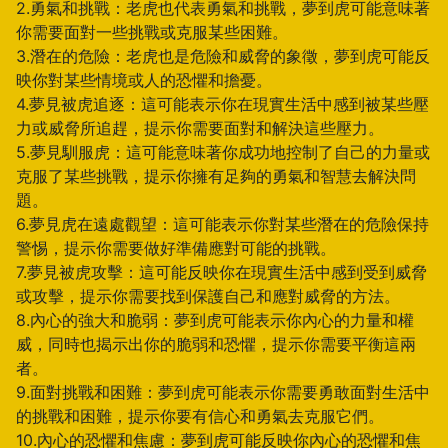
2.勇氣和挑戰：老虎也代表勇氣和挑戰，夢到虎可能意味著
你需要面對一些挑戰或克服某些困難。
3.潛在的危險：老虎也是危險和威脅的象徵，夢到虎可能反
映你對某些情境或人的恐懼和擔憂。
4.夢見被虎追逐：這可能表示你在現實生活中感到被某些壓
力或威脅所追趕，提示你需要面對和解決這些壓力。
5.夢見馴服虎：這可能意味著你成功地控制了自己的力量或
克服了某些挑戰，提示你擁有足夠的勇氣和智慧去解決問
題。
6.夢見虎在遠處觀望：這可能表示你對某些潛在的危險保持
警惕，提示你需要做好準備應對可能的挑戰。
7.夢見被虎攻擊：這可能反映你在現實生活中感到受到威脅
或攻擊，提示你需要找到保護自己和應對威脅的方法。
8.內心的強大和脆弱：夢到虎可能表示你內心的力量和權
威，同時也揭示出你的脆弱和恐懼，提示你需要平衡這兩
者。
9.面對挑戰和困難：夢到虎可能表示你需要勇敢面對生活中
的挑戰和困難，提示你要有信心和勇氣去克服它們。
10.內心的恐懼和焦慮：夢到虎可能反映你內心的恐懼和焦