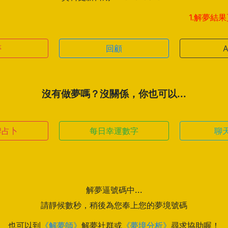
1.解夢結果頁新增
夢
回顧
沒有做夢嗎？沒關係，你也可以...
牌占卜
每日幸運數字
聊
解夢逼號碼中...
請靜候數秒，稍後為您奉上您的夢境號碼
也可以到
《解夢師》
解夢社群或
《夢境分析》
尋求協助喔！