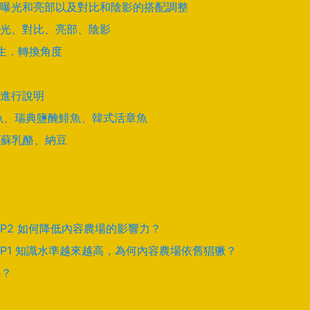
曝光和亮部以及對比和陰影的搭配調整
光、對比、亮部、陰影
學生．轉換角度
進行說明
酵鯊魚、瑞典鹽醃鯡魚、韓式活章魚
馬蘇乳酪、納豆
EP2 如何降低內容農場的影響力？
EP1 知識水準越來越高，為何內容農場依舊猖獗？
騙？