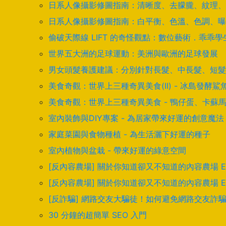
日系人像攝影修圖指南：清晰度、去朦朧、紋理、
日系人像攝影修圖指南：白平衡、色溫、色調、曝
偷破天際線 LIFT 的奇怪觀點：數位藝術．乖乖
世界五大洲的足球運動：美洲與歐洲的足球發展
男女頭髮養護建議：分別針對長髮、中長髮、短髮
美食奇觀：世界上三種奇異美食(II) - 冰島發
美食奇觀：世界上三種奇異美食 - 鴨仔蛋、卡蘇
室內裝飾與DIY專案 - 為居家帶來好運的創意魔法
家庭菜園與食物種植 - 為生活灑下好運的種子
室內植物與盆栽 - 帶來好運的綠意空間
[反內容農場] 關於你知道卻又不知道的內容農場 
[反內容農場] 關於你知道卻又不知道的內容農場 
[反詐騙] 網路交友大騙徒！如何避免網路交友詐
30 分鐘的超簡單 SEO 入門