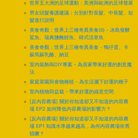
世界五大洲的足球運動：美洲與歐洲的足球發展
男女頭髮養護建議：分別針對長髮、中長髮、短
髮進行說明
美食奇觀：世界上三種奇異美食(II) - 冰島發酵
鯊魚、瑞典鹽醃鯡魚、韓式活章魚
美食奇觀：世界上三種奇異美食 - 鴨仔蛋、卡
蘇馬蘇乳酪、納豆
室內裝飾與DIY專案 - 為居家帶來好運的創意魔
法
家庭菜園與食物種植 - 為生活灑下好運的種子
室內植物與盆栽 - 帶來好運的綠意空間
[反內容農場] 關於你知道卻又不知道的內容農
場 EP2 如何降低內容農場的影響力？
[反內容農場] 關於你知道卻又不知道的內容農
場 EP1 知識水準越來越高，為何內容農場依舊
猖獗？