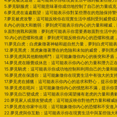
4.夢見被虎追逐：這可能表示你在現實生活中感到被某些壓
5.夢見馴服虎：這可能意味著你成功地控制了自己的力量或
6.夢見虎在遠處觀望：這可能表示你對某些潛在的危險保持
7.夢見被虎攻擊：這可能反映你在現實生活中感到受到威脅
8.內心的強大和脆弱：夢到虎可能表示你內心的力量和權威
9.面對挑戰和困難：夢到虎可能表示你需要勇敢面對生活中
10.內心的恐懼和焦慮：夢到虎可能反映你內心的恐懼和焦
11.夢見白虎：白虎象徵著神秘和超自然力量，夢到白虎可能
12.夢見黑虎：黑虎象徵著潛在的危險和未知的威脅，夢到
13.夢見虎與其他動物搏鬥：這可能象徵你內心的衝突和矛盾
14.夢見虎在睡覺或休息：這可能表示你內心的力量和潛力
15.夢見騎虎：這可能表示你成功地控制和利用自己的力量
16.夢見虎在保護你：這可能象徵你在現實生活中有強大的支
17.夢見虎在捕獵：這可能表示你內心的追求和野心，提示你
18.夢見虎在吼叫：這可能象徵你內心的憤怒和不滿，提示你
19.夢見自己變成虎：這可能表示你渴望擁有老虎的力量和
20.夢見家人或朋友變成虎：這可能反映你對他們力量和權
21.夢見虎在你家中出現：這可能象徵你內心的恐懼和不安
22.夢見虎與你互動：這可能表示你在現實生活中與某些強