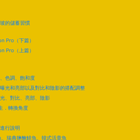
坡的儲蓄習慣
on Pro（下篇）
on Pro（上篇）
道、色調、飽和度
曝光和亮部以及對比和陰影的搭配調整
光、對比、亮部、陰影
學生．轉換角度
進行說明
酵鯊魚、瑞典鹽醃鯡魚、韓式活章魚