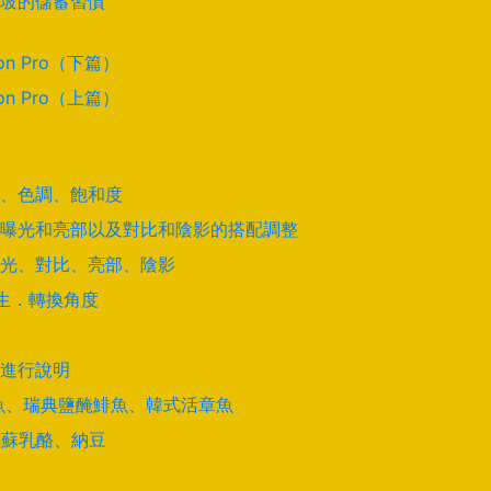
坡的儲蓄習慣
on Pro（下篇）
on Pro（上篇）
道、色調、飽和度
曝光和亮部以及對比和陰影的搭配調整
光、對比、亮部、陰影
學生．轉換角度
進行說明
酵鯊魚、瑞典鹽醃鯡魚、韓式活章魚
馬蘇乳酪、納豆