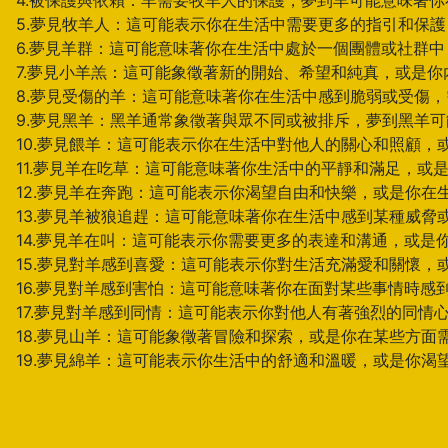
4.被保護與依賴：羊需要牧羊人的保護，夢到羊可能意味著
5.夢見牧羊人：這可能表示你在生活中需要更多的指引和保
6.夢見羊群：這可能意味著你在生活中處於一個團體或社群
7.夢見小羊羔：這可能象徵著新的開始、希望和純真，或是
8.夢見受傷的羊：這可能意味著你在生活中感到脆弱或受傷
9.夢見黑羊：黑羊通常象徵著與眾不同或被排斥，夢到黑羊
10.夢見餵羊：這可能表示你在生活中對他人的關心和照顧，
11.夢見羊在吃草：這可能意味著你生活中的平靜和滿足，或
12.夢見羊在奔跑：這可能表示你渴望自由和快樂，或是你
13.夢見羊被狼追趕：這可能意味著你在生活中感到某種威脅
14.夢見羊在叫：這可能表示你需要更多的表達和溝通，或是
15.夢見對羊感到喜愛：這可能表示你對生活充滿愛和關懷，
16.夢見對羊感到害怕：這可能意味著你在面對某些事情時感
17.夢見對羊感到同情：這可能表示你對他人有著強烈的同情
18.夢見山羊：這可能象徵著冒險和探索，或是你在某些方面
19.夢見綿羊：這可能表示你生活中的舒適和溫暖，或是你渴