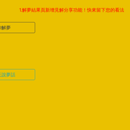
1.解夢結果頁新增見解分享功能！快來留下您的看法，與全球夢
AI解夢
天說夢話