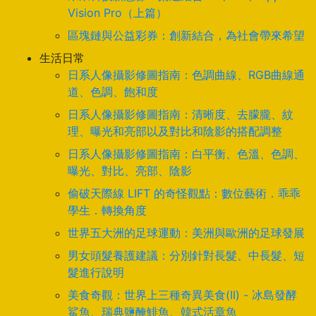
Vision Pro（上篇）
區塊鏈與公益彩券：創新結合，為社會帶來希望
生活日常
日系人像攝影修圖指南：色調曲線、RGB曲線通
道、色調、飽和度
日系人像攝影修圖指南：清晰度、去朦朧、紋
理、曝光和亮部以及對比和陰影的搭配調整
日系人像攝影修圖指南：白平衡、色溫、色調、
曝光、對比、亮部、陰影
偷破天際線 LIFT 的奇怪觀點：數位藝術．乖乖
學生．轉換角度
世界五大洲的足球運動：美洲與歐洲的足球發展
男女頭髮養護建議：分別針對長髮、中長髮、短
髮進行說明
美食奇觀：世界上三種奇異美食(II) - 冰島發酵
鯊魚、瑞典鹽醃鯡魚、韓式活章魚