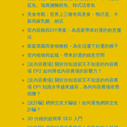
鯊魚、瑞典鹽醃鯡魚、韓式活章魚
美食奇觀：世界上三種奇異美食 - 鴨仔蛋、卡
蘇馬蘇乳酪、納豆
室內裝飾與DIY專案 - 為居家帶來好運的創意魔
法
家庭菜園與食物種植 - 為生活灑下好運的種子
室內植物與盆栽 - 帶來好運的綠意空間
[反內容農場] 關於你知道卻又不知道的內容農
場 EP2 如何降低內容農場的影響力？
[反內容農場] 關於你知道卻又不知道的內容農
場 EP1 知識水準越來越高，為何內容農場依舊
猖獗？
[反詐騙] 網路交友大騙徒！如何避免網路交友
詐騙？
30 分鐘的超簡單 SEO 入門