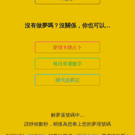
沒有做夢嗎？沒關係，你也可以...
夢境卡牌占卜
每日幸運數字
聊天說夢話
解夢逼號碼中...
請靜候數秒，稍後為您奉上您的夢境號碼