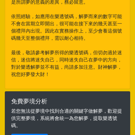
是所謂夢的意義的差異，務必留意。
依照經驗，如應用在樂透號碼，解夢而來的數字可能
不會在當期立即開出，很可能在接下來的幾天甚至一
個禮拜內出現。因此在實務操作上，至少會養這個號
碼幾天至整個禮拜，需以耐心相待。
最後，敬請參考解夢所得的樂透號碼，但切勿過於迷
信，迷信將迷失自己，同時迷失自己在夢中的方向，
對於樂透解夢並不有益，尚請多加注意。財神解夢，
祝您好夢發大財！
免費夢境分析
若您無法從夢境中找到合適的關鍵字做解夢，歡迎提
供完整夢境，系統將會統一為您解夢，提取樂透號
碼。