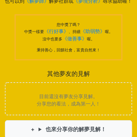
也可以到
《解夢師》
解夢社群或
《夢境分析》
尋求協助喔！
您中獎了嗎？
《行好事》
《助弱勢》
中獎一樣要
、持續
喔。
《做善事》
沒中也要多
喔。
秉持善心，回饋社會，富貴自然來！
其他夢友的見解
目前還沒有夢友分享見解。
分享您的看法，成為第一人！
也來分享你的解夢見解！