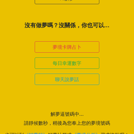
沒有做夢嗎？沒關係，你也可以...
夢境卡牌占卜
每日幸運數字
聊天說夢話
解夢逼號碼中...
請靜候數秒，稍後為您奉上您的夢境號碼