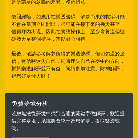
是所謂夢的意義的差異，務必留意。
依照經驗，如應用在樂透號碼，解夢而來的數字可能
不會在當期立即開出，很可能在接下來的幾天甚至一
個禮拜內出現。因此在實務操作上，至少會養這個號
碼幾天至整個禮拜，需以耐心相待。
最後，敬請參考解夢所得的樂透號碼，但切勿過於迷
信，迷信將迷失自己，同時迷失自己在夢中的方向，
對於樂透解夢並不有益，尚請多加注意。財神解夢，
祝您好夢發大財！
免費夢境分析
若您無法從夢境中找到合適的關鍵字做解夢，歡迎提
供完整夢境，系統將會統一為您解夢，提取樂透號
碼。