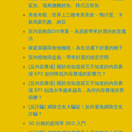
鯊魚、瑞典鹽醃鯡魚、韓式活章魚
美食奇觀：世界上三種奇異美食 - 鴨仔蛋、卡
蘇馬蘇乳酪、納豆
室內裝飾與DIY專案 - 為居家帶來好運的創意魔
法
家庭菜園與食物種植 - 為生活灑下好運的種子
室內植物與盆栽 - 帶來好運的綠意空間
[反內容農場] 關於你知道卻又不知道的內容農
場 EP2 如何降低內容農場的影響力？
[反內容農場] 關於你知道卻又不知道的內容農
場 EP1 知識水準越來越高，為何內容農場依舊
猖獗？
[反詐騙] 網路交友大騙徒！如何避免網路交友
詐騙？
30 分鐘的超簡單 SEO 入門