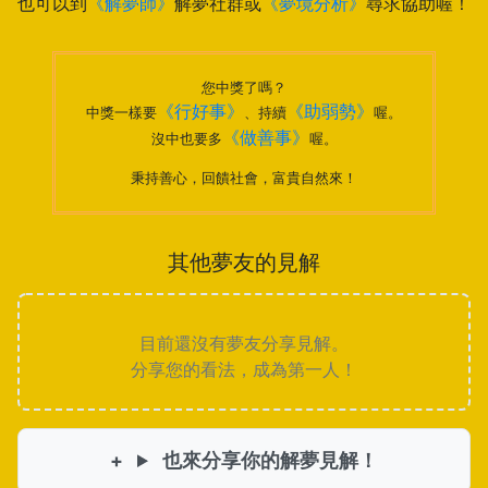
也可以到
《解夢師》
解夢社群或
《夢境分析》
尋求協助喔！
您中獎了嗎？
《行好事》
《助弱勢》
中獎一樣要
、持續
喔。
《做善事》
沒中也要多
喔。
秉持善心，回饋社會，富貴自然來！
其他夢友的見解
目前還沒有夢友分享見解。
分享您的看法，成為第一人！
也來分享你的解夢見解！