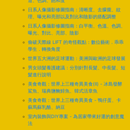
道、色調、飽和度
日系人像攝影修圖指南：清晰度、去朦朧、紋
理、曝光和亮部以及對比和陰影的搭配調整
日系人像攝影修圖指南：白平衡、色溫、色調、
曝光、對比、亮部、陰影
偷破天際線 LIFT 的奇怪觀點：數位藝術．乖乖
學生．轉換角度
世界五大洲的足球運動：美洲與歐洲的足球發展
男女頭髮養護建議：分別針對長髮、中長髮、短
髮進行說明
美食奇觀：世界上三種奇異美食(II) - 冰島發酵
鯊魚、瑞典鹽醃鯡魚、韓式活章魚
美食奇觀：世界上三種奇異美食 - 鴨仔蛋、卡
蘇馬蘇乳酪、納豆
室內裝飾與DIY專案 - 為居家帶來好運的創意魔
法