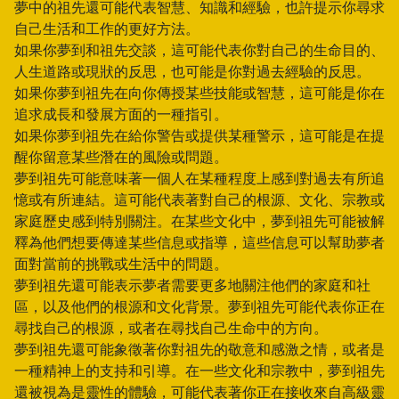
夢中的祖先還可能代表智慧、知識和經驗，也許提示你尋求
自己生活和工作的更好方法。
如果你夢到和祖先交談，這可能代表你對自己的生命目的、
人生道路或現狀的反思，也可能是你對過去經驗的反思。
如果你夢到祖先在向你傳授某些技能或智慧，這可能是你在
追求成長和發展方面的一種指引。
如果你夢到祖先在給你警告或提供某種警示，這可能是在提
醒你留意某些潛在的風險或問題。
夢到祖先可能意味著一個人在某種程度上感到對過去有所追
憶或有所連結。這可能代表著對自己的根源、文化、宗教或
家庭歷史感到特別關注。在某些文化中，夢到祖先可能被解
釋為他們想要傳達某些信息或指導，這些信息可以幫助夢者
面對當前的挑戰或生活中的問題。
夢到祖先還可能表示夢者需要更多地關注他們的家庭和社
區，以及他們的根源和文化背景。夢到祖先可能代表你正在
尋找自己的根源，或者在尋找自己生命中的方向。
夢到祖先還可能象徵著你對祖先的敬意和感激之情，或者是
一種精神上的支持和引導。在一些文化和宗教中，夢到祖先
還被視為是靈性的體驗，可能代表著你正在接收來自高級靈