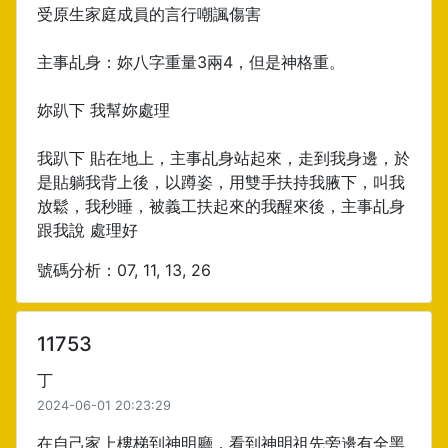
受原生家庭成員的言行嘲諷傷害
主事乩身：妳八字重量3兩4，但是神格重。
妳趴下 我幫妳處理
我趴下 貼在地上，主事乩身站起來，走到我身邊，於
是貼躺我背上後，以蹲姿，用雙手扶持我腋下，叫我
放鬆，我秒睡，被義工扶起來的我醒來後，主事乩身
跟我說 處理好
號碼分析：07, 11, 13, 26
11753
丁
2024-06-01 20:23:29
在自己家上樓梯到神明廳，看到神明祖先旁邊有全黑