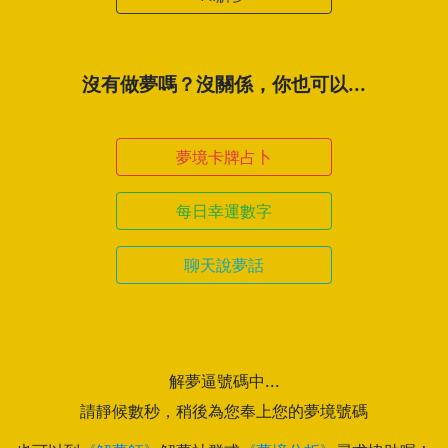
沒有做夢嗎？沒關係，你也可以...
夢境卡牌占卜
每日幸運數字
聊天說夢話
解夢逼號碼中...
請靜候數秒，稍後為您奉上您的夢境號碼