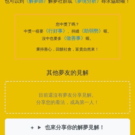
也可以到
《解夢師》
解夢社群或
《夢境分析》
尋求協助喔！
您中獎了嗎？
《行好事》
《助弱勢》
中獎一樣要
、持續
喔。
《做善事》
沒中也要多
喔。
秉持善心，回饋社會，富貴自然來！
其他夢友的見解
目前還沒有夢友分享見解。
分享您的看法，成為第一人！
也來分享你的解夢見解！