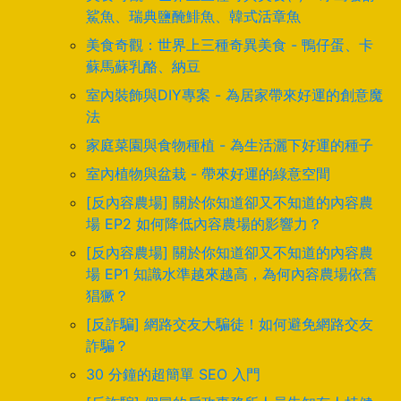
鯊魚、瑞典鹽醃鯡魚、韓式活章魚
美食奇觀：世界上三種奇異美食 - 鴨仔蛋、卡
蘇馬蘇乳酪、納豆
室內裝飾與DIY專案 - 為居家帶來好運的創意魔
法
家庭菜園與食物種植 - 為生活灑下好運的種子
室內植物與盆栽 - 帶來好運的綠意空間
[反內容農場] 關於你知道卻又不知道的內容農
場 EP2 如何降低內容農場的影響力？
[反內容農場] 關於你知道卻又不知道的內容農
場 EP1 知識水準越來越高，為何內容農場依舊
猖獗？
[反詐騙] 網路交友大騙徒！如何避免網路交友
詐騙？
30 分鐘的超簡單 SEO 入門