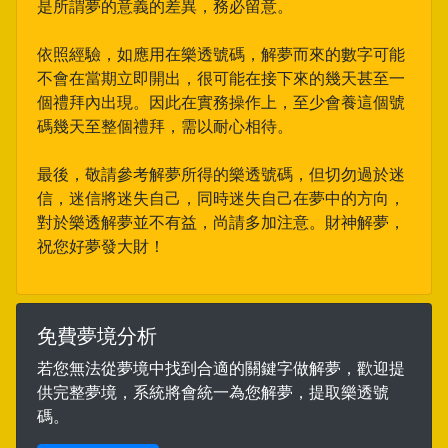
是所謂夢的意義的差異，務必留意。
依照經驗，如應用在樂透號碼，解夢而來的數字可能
不會在當期立即開出，很可能在接下來的幾天甚至一
個禮拜內出現。因此在實務操作上，至少會養這個號
碼幾天至整個禮拜，需以耐心相待。
最後，敬請參考解夢所得的樂透號碼，但切勿過於迷
信，迷信將迷失自己，同時迷失自己在夢中的方向，
對於樂透解夢並不有益，尚請多加注意。財神解夢，
祝您好夢發大財！
免費夢境分析
若您無法從夢境中找到合適的關鍵字做解夢，歡迎提
供完整夢境，系統將會統一為您解夢，提取樂透號
碼。