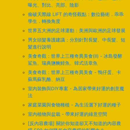
曝光、對比、亮部、陰影
偷破天際線 LIFT 的奇怪觀點：數位藝術．乖乖
學生．轉換角度
世界五大洲的足球運動：美洲與歐洲的足球發展
男女頭髮養護建議：分別針對長髮、中長髮、短
髮進行說明
美食奇觀：世界上三種奇異美食(II) - 冰島發酵
鯊魚、瑞典鹽醃鯡魚、韓式活章魚
美食奇觀：世界上三種奇異美食 - 鴨仔蛋、卡
蘇馬蘇乳酪、納豆
室內裝飾與DIY專案 - 為居家帶來好運的創意魔
法
家庭菜園與食物種植 - 為生活灑下好運的種子
室內植物與盆栽 - 帶來好運的綠意空間
[反內容農場] 關於你知道卻又不知道的內容農