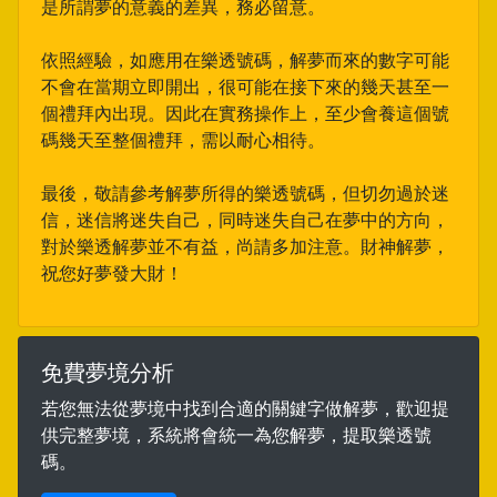
是所謂夢的意義的差異，務必留意。
依照經驗，如應用在樂透號碼，解夢而來的數字可能
不會在當期立即開出，很可能在接下來的幾天甚至一
個禮拜內出現。因此在實務操作上，至少會養這個號
碼幾天至整個禮拜，需以耐心相待。
最後，敬請參考解夢所得的樂透號碼，但切勿過於迷
信，迷信將迷失自己，同時迷失自己在夢中的方向，
對於樂透解夢並不有益，尚請多加注意。財神解夢，
祝您好夢發大財！
免費夢境分析
若您無法從夢境中找到合適的關鍵字做解夢，歡迎提
供完整夢境，系統將會統一為您解夢，提取樂透號
碼。