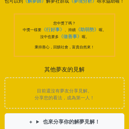
也可以到
《解夢師》
解夢社群或
《夢境分析》
尋求協助喔！
您中獎了嗎？
《行好事》
《助弱勢》
中獎一樣要
、持續
喔。
《做善事》
沒中也要多
喔。
秉持善心，回饋社會，富貴自然來！
其他夢友的見解
目前還沒有夢友分享見解。
分享您的看法，成為第一人！
也來分享你的解夢見解！