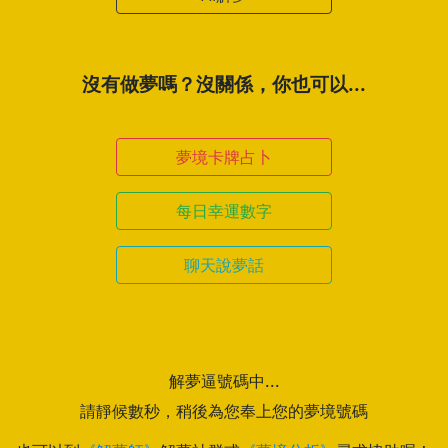
沒有做夢嗎？沒關係，你也可以...
夢境卡牌占卜
每日幸運數字
聊天說夢話
解夢逼號碼中...
請靜候數秒，稍後為您奉上您的夢境號碼