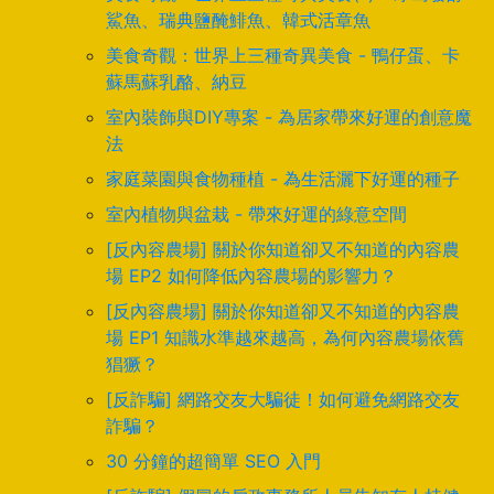
鯊魚、瑞典鹽醃鯡魚、韓式活章魚
美食奇觀：世界上三種奇異美食 - 鴨仔蛋、卡
蘇馬蘇乳酪、納豆
室內裝飾與DIY專案 - 為居家帶來好運的創意魔
法
家庭菜園與食物種植 - 為生活灑下好運的種子
室內植物與盆栽 - 帶來好運的綠意空間
[反內容農場] 關於你知道卻又不知道的內容農
場 EP2 如何降低內容農場的影響力？
[反內容農場] 關於你知道卻又不知道的內容農
場 EP1 知識水準越來越高，為何內容農場依舊
猖獗？
[反詐騙] 網路交友大騙徒！如何避免網路交友
詐騙？
30 分鐘的超簡單 SEO 入門