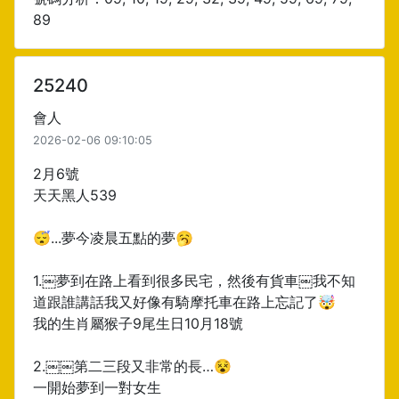
89
25240
會人
2026-02-06 09:10:05
2月6號
天天黑人539
😴...夢今凌晨五點的夢🥱
1.￼夢到在路上看到很多民宅，然後有貨車￼我不知
道跟誰講話我又好像有騎摩托車在路上忘記了🤯
我的生肖屬猴子9尾生日10月18號
2.￼￼第二三段又非常的長…😵
一開始夢到一對女生