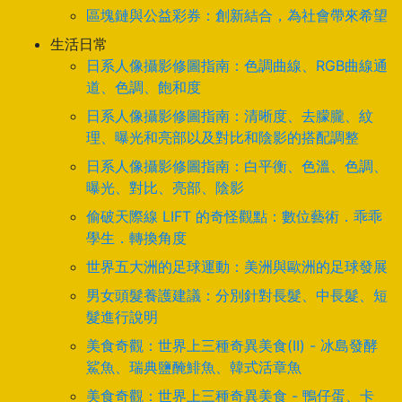
區塊鏈與公益彩券：創新結合，為社會帶來希望
生活日常
日系人像攝影修圖指南：色調曲線、RGB曲線通
道、色調、飽和度
日系人像攝影修圖指南：清晰度、去朦朧、紋
理、曝光和亮部以及對比和陰影的搭配調整
日系人像攝影修圖指南：白平衡、色溫、色調、
曝光、對比、亮部、陰影
偷破天際線 LIFT 的奇怪觀點：數位藝術．乖乖
學生．轉換角度
世界五大洲的足球運動：美洲與歐洲的足球發展
男女頭髮養護建議：分別針對長髮、中長髮、短
髮進行說明
美食奇觀：世界上三種奇異美食(II) - 冰島發酵
鯊魚、瑞典鹽醃鯡魚、韓式活章魚
美食奇觀：世界上三種奇異美食 - 鴨仔蛋、卡