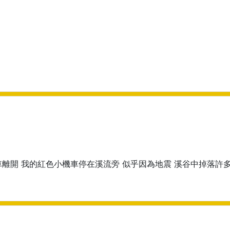
車離開 我的紅色小機車停在溪流旁 似乎因為地震 溪谷中掉落許