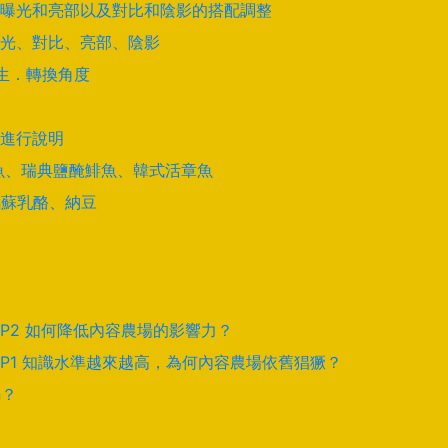
曝光和亮部以及對比和陰影的搭配調整
光、對比、亮部、陰影
學生．轉換角度
進行說明
酵鯊魚、瑞典鹽醃鯡魚、韓式活章魚
馬蘇乳酪、納豆
EP2 如何降低內容農場的影響力？
EP1 知識水準越來越高，為何內容農場依舊猖獗？
騙？