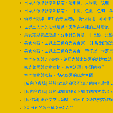
日系人像攝影修圖指南：清晰度、去朦朧、紋理、
日系人像攝影修圖指南：白平衡、色溫、色調、曝
偷破天際線 LIFT 的奇怪觀點：數位藝術．乖乖
世界五大洲的足球運動：美洲與歐洲的足球發展
男女頭髮養護建議：分別針對長髮、中長髮、短髮
美食奇觀：世界上三種奇異美食(II) - 冰島發
美食奇觀：世界上三種奇異美食 - 鴨仔蛋、卡蘇
室內裝飾與DIY專案 - 為居家帶來好運的創意魔法
家庭菜園與食物種植 - 為生活灑下好運的種子
室內植物與盆栽 - 帶來好運的綠意空間
[反內容農場] 關於你知道卻又不知道的內容農場 
[反內容農場] 關於你知道卻又不知道的內容農場 
[反詐騙] 網路交友大騙徒！如何避免網路交友詐
30 分鐘的超簡單 SEO 入門