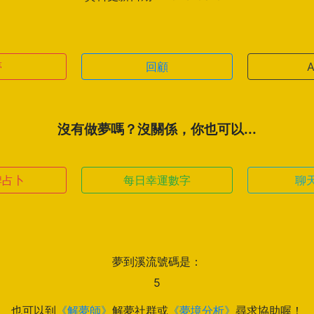
夢
回顧
沒有做夢嗎？沒關係，你也可以...
牌占卜
每日幸運數字
聊
夢到溪流號碼是：
5
也可以到
《解夢師》
解夢社群或
《夢境分析》
尋求協助喔！