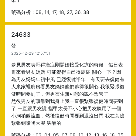
來了
號碼分析：08, 14, 17, 18, 27, 36, 38
24633
發
2025-12-29 12:57:51
夢見男友表哥得癌症剛開始接受化療的時候，假日表
哥來看男友媽媽 可能覺得自己得癌症 關心一下？因
為男友媽媽年初中風 已經復健半年，有天要去復健有
人來家裡廚房看男友媽媽他們聊得很開心 我很緊張復
健時間要到了，但男友生無可戀的說不想管了
然後男友的頭靠到我身上我一直很緊張復健時間要到
了 一直跟男友說 指甲太長不小心把男友臉用了一個
小洞稍微流血，然後復健時間要到還沒出門 我在旁邊
緊張到嚎啕大哭 哭醒的
號碼分析：02, 04, 05, 07, 08, 10, 12, 13, 16, 18, 25,