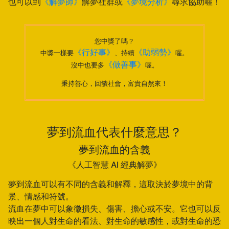
也可以到
《解夢師》
解夢社群或
《夢境分析》
尋求協助喔！
您中獎了嗎？
《行好事》
《助弱勢》
中獎一樣要
、持續
喔。
《做善事》
沒中也要多
喔。
秉持善心，回饋社會，富貴自然來！
夢到流血代表什麼意思？
夢到流血的含義
《人工智慧 AI 經典解夢》
夢到流血可以有不同的含義和解釋，這取決於夢境中的背
景、情感和符號。
流血在夢中可以象徵損失、傷害、擔心或不安。它也可以反
映出一個人對生命的看法、對生命的敏感性，或對生命的恐