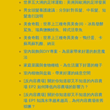
世界五大洲的足球運動：美洲與歐洲的足球發展
男女頭髮養護建議：分別針對長髮、中長髮、短
髮進行說明
美食奇觀：世界上三種奇異美食(II) - 冰島發酵
鯊魚、瑞典鹽醃鯡魚、韓式活章魚
美食奇觀：世界上三種奇異美食 - 鴨仔蛋、卡
蘇馬蘇乳酪、納豆
室內裝飾與DIY專案 - 為居家帶來好運的創意魔
法
家庭菜園與食物種植 - 為生活灑下好運的種子
室內植物與盆栽 - 帶來好運的綠意空間
[反內容農場] 關於你知道卻又不知道的內容農
場 EP2 如何降低內容農場的影響力？
[反內容農場] 關於你知道卻又不知道的內容農
場 EP1 知識水準越來越高，為何內容農場依舊
猖獗？