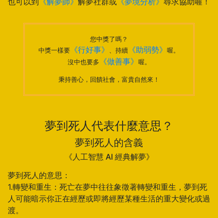
也可以到
《解夢師》
解夢社群或
《夢境分析》
尋求協助喔！
您中獎了嗎？
《行好事》
《助弱勢》
中獎一樣要
、持續
喔。
《做善事》
沒中也要多
喔。
秉持善心，回饋社會，富貴自然來！
夢到死人代表什麼意思？
夢到死人的含義
《人工智慧 AI 經典解夢》
夢到死人的意思：
1.轉變和重生：死亡在夢中往往象徵著轉變和重生，夢到死
人可能暗示你正在經歷或即將經歷某種生活的重大變化或過
渡。