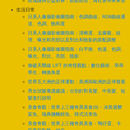
區塊鏈與公益彩券：創新結合，為社會帶來希望
生活日常
日系人像攝影修圖指南：色調曲線、RGB曲線通
道、色調、飽和度
日系人像攝影修圖指南：清晰度、去朦朧、紋
理、曝光和亮部以及對比和陰影的搭配調整
日系人像攝影修圖指南：白平衡、色溫、色調、
曝光、對比、亮部、陰影
偷破天際線 LIFT 的奇怪觀點：數位藝術．乖乖
學生．轉換角度
世界五大洲的足球運動：美洲與歐洲的足球發展
男女頭髮養護建議：分別針對長髮、中長髮、短
髮進行說明
美食奇觀：世界上三種奇異美食(II) - 冰島發酵
鯊魚、瑞典鹽醃鯡魚、韓式活章魚
美食奇觀：世界上三種奇異美食 - 鴨仔蛋、卡