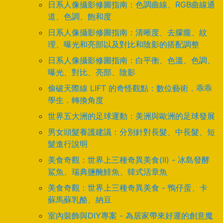
日系人像攝影修圖指南：色調曲線、RGB曲線通
道、色調、飽和度
日系人像攝影修圖指南：清晰度、去朦朧、紋
理、曝光和亮部以及對比和陰影的搭配調整
日系人像攝影修圖指南：白平衡、色溫、色調、
曝光、對比、亮部、陰影
偷破天際線 LIFT 的奇怪觀點：數位藝術．乖乖
學生．轉換角度
世界五大洲的足球運動：美洲與歐洲的足球發展
男女頭髮養護建議：分別針對長髮、中長髮、短
髮進行說明
美食奇觀：世界上三種奇異美食(II) - 冰島發酵
鯊魚、瑞典鹽醃鯡魚、韓式活章魚
美食奇觀：世界上三種奇異美食 - 鴨仔蛋、卡
蘇馬蘇乳酪、納豆
室內裝飾與DIY專案 - 為居家帶來好運的創意魔