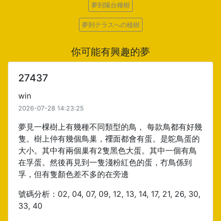
夢到陽台種樹
夢到テラスへの植樹
你可能有興趣的夢
27437
win
2026-07-28 14:23:25
夢見一棵樹上有幾種不同類型的鳥， 每款鳥都有好幾
隻。樹上仲有幾個鳥巢，𥚃面都會有蛋。是鴕鳥蛋的
大小。其中有兩個巢有2隻黑色大蛋。其中一個有鳥
在孚蛋。然後再見到一隻淺粉紅色的蛋，冇鳥係到
孚，但有隻顏色差不多的在旁邊
號碼分析：02, 04, 07, 09, 12, 13, 14, 17, 21, 26, 30,
33, 40