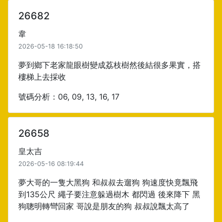
26682
韋
2026-05-18 16:18:50
夢到鄉下老家龍眼樹變成荔枝樹然後結很多果實，搭
樓梯上去採收
號碼分析：06, 09, 13, 16, 17
26658
皇太吉
2026-05-16 08:19:44
夢大哥的一隻大黑狗 和叔叔去遛狗 狗速度快竟飄飛
到135公尺 繩子要注意躲過樹木 都閃過 後來降下 黑
狗聰明轉彎回家 哥說是朋友的狗 叔叔說飄太高了