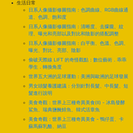
生活日常
日系人像攝影修圖指南：色調曲線、RGB曲線通
道、色調、飽和度
日系人像攝影修圖指南：清晰度、去朦朧、紋
理、曝光和亮部以及對比和陰影的搭配調整
日系人像攝影修圖指南：白平衡、色溫、色調、
曝光、對比、亮部、陰影
偷破天際線 LIFT 的奇怪觀點：數位藝術．乖乖
學生．轉換角度
世界五大洲的足球運動：美洲與歐洲的足球發展
男女頭髮養護建議：分別針對長髮、中長髮、短
髮進行說明
美食奇觀：世界上三種奇異美食(II) - 冰島發酵
鯊魚、瑞典鹽醃鯡魚、韓式活章魚
美食奇觀：世界上三種奇異美食 - 鴨仔蛋、卡
蘇馬蘇乳酪、納豆