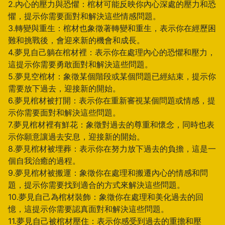
2.內心的壓力與恐懼：棺材可能反映你內心深處的壓力和恐
懼，提示你需要面對和解決這些情感問題。
3.轉變與重生：棺材也象徵著轉變和重生，表示你在經歷困
難和挑戰後，會迎來新的機會和成長。
4.夢見自己躺在棺材裡：表示你在處理內心的恐懼和壓力，
這提示你需要勇敢面對和解決這些問題。
5.夢見空棺材：象徵某個階段或某個問題已經結束，提示你
需要放下過去，迎接新的開始。
6.夢見棺材被打開：表示你在重新審視某個問題或情感，提
示你需要面對和解決這些問題。
7.夢見棺材裡有鮮花：象徵對過去的尊重和懷念，同時也表
示你願意讓過去安息，迎接新的開始。
8.夢見棺材被埋葬：表示你在努力放下過去的負擔，這是一
個自我治癒的過程。
9.夢見棺材被搬運：象徵你在處理和搬遷內心的情感和問
題，提示你需要找到適合的方式來解決這些問題。
10.夢見自己為棺材裝飾：象徵你在處理和美化過去的回
憶，這提示你需要認真面對和解決這些問題。
11.夢見自己被棺材壓住：表示你感受到過去的重擔和壓